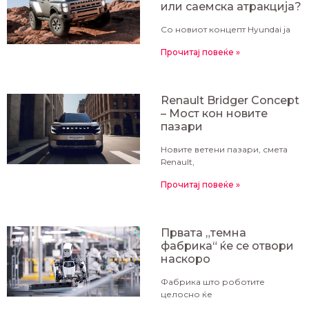
или саемска атракција?
Со новиот концепт Hyundai ја
Прочитај повеќе »
Renault Bridger Concept
– Мост кон новите
пазари
Новите ветени пазари, смета
Renault,
Прочитај повеќе »
Првата „темна
фабрика“ ќе се отвори
наскоро
Фабрика што роботите
целосно ќе