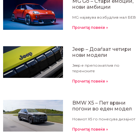
MG Gо – Стари емоции,
нови амбиции
MG најавува возбудлив мал БЕВ
Прочитај повеќе »
Jeep – Доаѓаат четири
нови модели
Jeep е препознатлив по
теренските
Прочитај повеќе »
BMW X5 – Пет врвни
погони во еден модел
Новиот X5 го понесува дизајнот
Прочитај повеќе »