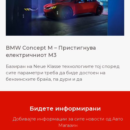
BMW Concept M – Пристигнува
електричниот M3
Базиран на Neue Klasse технологиите тој според
сите параметри треба да биде достоен на
бензинските браќа, па дури и да
Бидете информирани
Добивајте информации за сите новости од Авто
Магазин