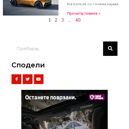
Kia излезе со голема најава
Прочитај повеќе »
1
2
3
…
40
Сподели