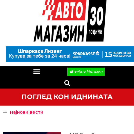
е-Авто Магазин
ПОГЛЕД КОН ИДНИНАТА
Најнови вести