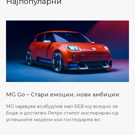
Најпопуларни
MG Gо – Стари емоции, нови амбиции
MG најавува возбудлив мал БЕВ кој воедно ќе
биде и достапен Ретро стилот инспириран од
успешните модели кои господареа во