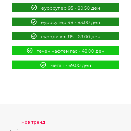
еуросупер 95 - 80.50 ден
еуросупер 98 - 83.00 ден
еуродизел Д5 - 69.00 ден
течен нафтен гас - 48.00 ден
метан - 69.00 ден
Нов тренд