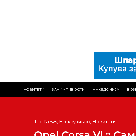
НОВИТЕТИ
ЗАНИМЛИВОСТИ
МАКЕДОНИЈА
ВОЗ
Top News
,
Ексклузивно
,
Новитети
Opel Corsa VI :: Са