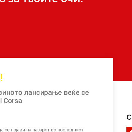
!
зиното лансирање веќе се
l Corsa
С
да се појави на пазарот во последниот