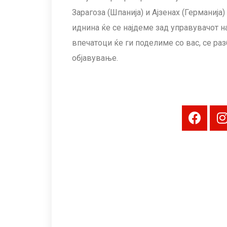
Зарагоза (Шпанија) и Ајзенах (Германија
иднина ќе се најдеме зад управувачот 
впечатоци ќе ги поделиме со вас, се раз
објавување.