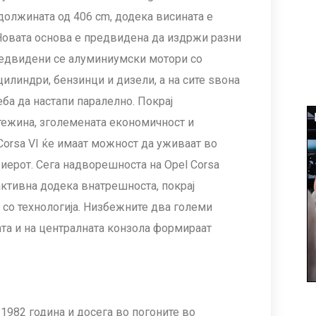
должината од 406 cm, додека висината е
Новата основа е предвидена да издржи разни
едвидени се алуминиумски мотори со
илиндри, бензинци и дизели, а на сите ѕвона
реба да настапи паралелно. Покрај
тежина, зголемената економичност и
Corsa VI ќе имаат можност да уживаат во
иерот. Сега надворешноста на Opel Corsa
активна додека внатрешноста, покрај
 со технологија. Низбежните два големи
ата и на централната конзола формираат
о 1982 година и досега во погоните во