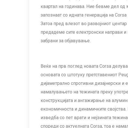
квартал на годинава. Ние бевме дел од 
запознаат со идната генерација на Cors
Затоа пред влезот во развојниот центар
предадеме сите електронски направи и н
забрани за објавување.
Веќе на прв поглед новата Corsa делува
основата со штотуку претставениот Peu
дијаметрално спротивни дизајнерски и 
намалувањето на тежината преку употре
конструкцијата и ангажирање на алумин
економичноста и динамичките својства.
изведба со пет врати и нејзината тежина
спореди со актуелната Corsa, тоа е нама