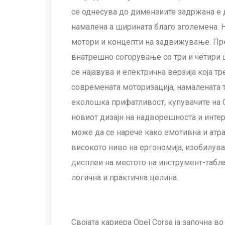
се однесува до димензиите задржана е 
намалена а ширината благо зголемена. 
мотори и концепти на задвижување. Пр
внатрешно согорување со три и четири ц
се најавува и електрична верзија која т
современата моторизација, намалената 
еколошка прифатливост, купувачите на 
новиот дизајн на надворешноста и интер
може да се нарече како емотивна и атр
високото ниво на ергономија, изобилува
дисплеи на местото на инструмент-табл
логична и практична целина.
Својата кариера Opel Corsa ја започна в