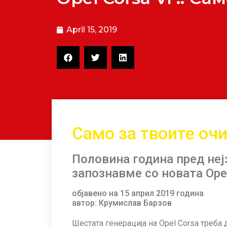
April 15, 2019
Само за твоите очи
Половина година пред неј
запознавме со новата Ope
објавено на 15 април 2019 година
автор: Крумислав Барзов
Шестата генерација на Opel Corsa треба 