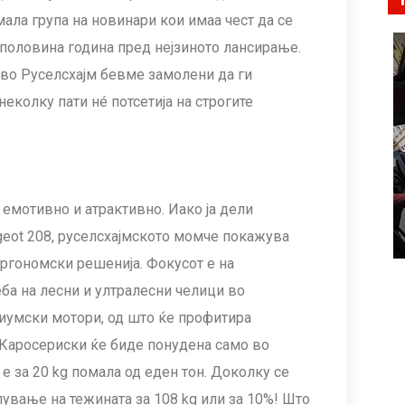
мала група на новинари кои имаа чест да се
a половина година пред нејзиното лансирање.
 во Руселсхајм бевме замолени да ги
еколку пати нé потсетија на строгите
 емотивно и атрактивно. Иако ја дели
geot 208, руселсхајмското момче покажува
ергономски решенија. Фокусот е на
ба на лесни и ултралесни челици во
иумски мотори, од што ќе профитира
 Каросериски ќе биде понудена само во
 е за 20 kg помала од еден тон. Доколку се
лување на тежината за 108 kg или за 10%! Што