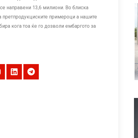
) се направени 13,6 милиони. Во блиска
на претпродукциските примероци а нашите
бира кога тоа ќе го дозволи ембаргото за