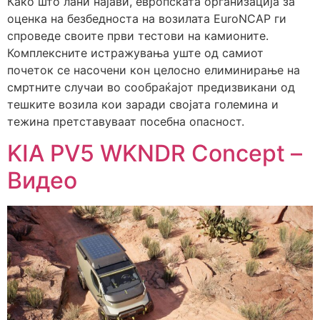
Како што лани најави, европската организација за
оценка на безбедноста на возилата EuroNCAP ги
спроведе своите први тестови на камионите.
Комплексните истражувања уште од самиот
почеток се насочени кон целосно елиминирање на
смртните случаи во сообраќајот предизвикани од
тешките возила кои заради својата големина и
тежина претставуваат посебна опасност.
KIA PV5 WKNDR Concept –
Видео