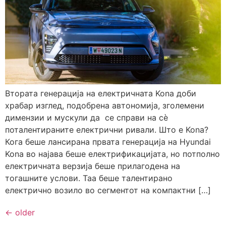
Втората генерација на електричната Kona доби
храбар изглед, подобрена автономија, зголемени
димензии и мускули да се справи на сè
поталентираните електрични ривали. Што е Kona?
Кога беше лансирана првата генерација на Hyundai
Kona во најава беше електрификацијата, но потполно
електричната верзија беше прилагодена на
тогашните услови. Таа беше талентирано
електрично возило во сегментот на компактни […]
←
older