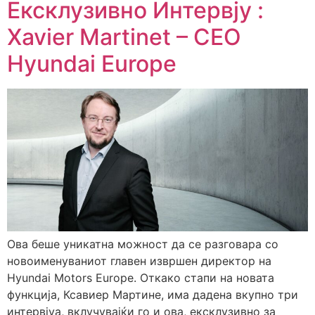
Ексклузивно Интервју :
Xavier Martinet – CEO
Hyundai Europe
Ова беше уникатна можност да се разговара со
новоименуваниот главен извршен директор на
Hyundai Motors Europe. Откако стапи на новата
функција, Ксавиер Мартине, има дадена вкупно три
интервјуа, вклучувајќи го и ова, ексклузивно за