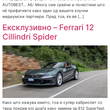
AUTOBEST… АБ: Многу сме среќни и почестени што
нè прифативте како еден од вашите клучни
медиумски партнери. Пред тоа, ќе ве […]
Ексклузивно – Ferrari 12
Cillindri Spider
Како што кажува името, тоа е супер кабриолет со
тврд покрив кој доаѓа како замена за 812 Superfast.