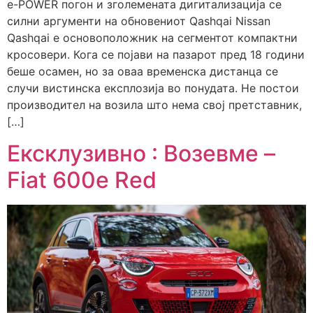
e-POWER погон и зголемената дигитализација се
силни аргументи на обновениот Qashqai Nissan
Qashqai е основоположник на сегментот компактни
кросовери. Кога се појави на пазарот пред 18 години
беше осамен, но за оваа временска дистанца се
случи вистинска експлозија во понудата. Не постои
производител на возила што нема свој претставник,
[…]
Ексклузивно : Возевме –
Fiat 600e Red