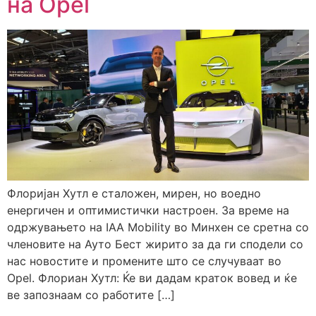
на Opel
Флоријан Хутл е сталожен, мирен, но воедно
енергичен и оптимистички настроен. За време на
одржувањето на IAA Mobility во Минхен се сретна со
членовите на Ауто Бест жирито за да ги сподели со
нас новостите и промените што се случуваат во
Opel. Флориан Хутл: Ќе ви дадам краток вовед и ќе
ве запознаам со работите […]