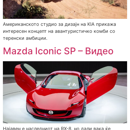
Aмериканското студио за дизајн на KIA прикажа
интересен концепт на авантуристичко комби со
теренски амбиции.
Mazda Iconic SP – Видео
Најавен е наследниот на RX-8, но дали вака ќе