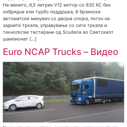
На менито, 6,5 литрен V12 мотор со 830 КС без
хибридна или турбо поддршка, 8 брзински
автоматски менувач со двојна спојка, погон на
задните тркала, управување со сите тркала и
технологии тестирани од Scuderia во Светскиот
шампионат […]
Euro NCAP Trucks – Видео