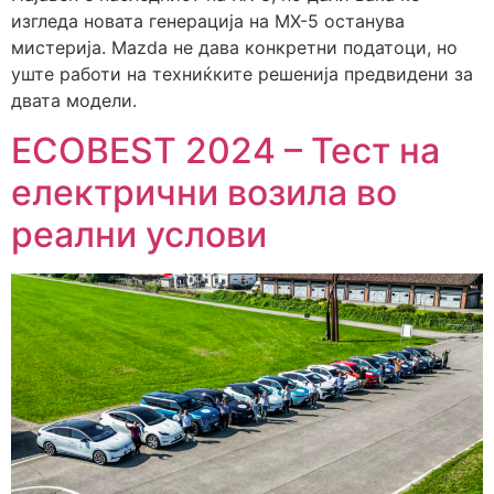
изгледа новата генерација на MX-5 останува
мистерија. Mazda не дава конкретни податоци, но
уште работи на техниќките решенија предвидени за
двата модели.
ECOBEST 2024 – Тест на
електрични возила во
реални услови