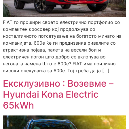
FIAT го прошири своето електрично портфолио со
компактен кросовер кој продолжува со
носталгичното потсетување на богатото минато на
компанијата. 600е ќе ги предизвика ривалите со
атрактивна појава, палета на весели бои и
електричен погон што добро се вклопува во
неговата намена Што е 600е? FIAT има прилично
високи очекувања за 600e. Тој треба да ја […]
Ексклузивно : Возевме –
Hyundai Kona Electric
65kWh