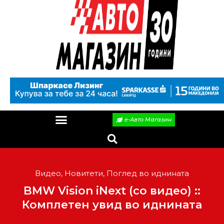
е-Авто Магазин
Видео
,
Новитети
,
Поглед во иднината
BMW Vision iNext (со видео) ::
Комплетен увид во иднината