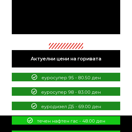
Актуелни цени на горивата
еуросупер 95 - 80.50 ден
еуросупер 98 - 83.00 ден
еуродизел Д5 - 69.00 ден
течен нафтен гас - 48.00 ден