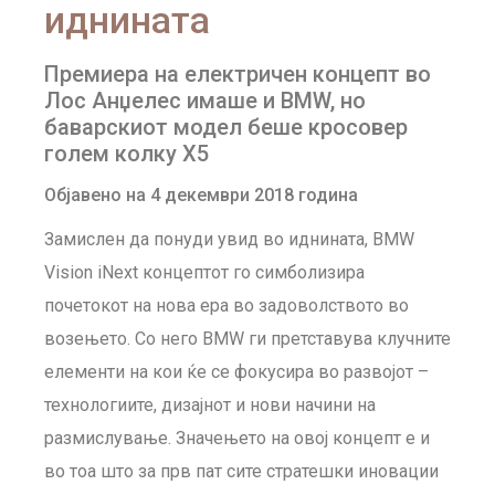
иднината
Премиера на електричен концепт во
Лос Анџелес имаше и BMW, но
баварскиот модел беше кросовер
голем колку X5
Објавено на 4 декември 2018 година
Замислен да понуди увид во иднината, BMW
Vision iNext концептот го симболизира
почетокот на нова ера во задоволството во
возењето. Со него BMW ги претставува клучните
елементи на кои ќе се фокусира во развојот –
технологиите, дизајнот и нови начини на
размислување. Значењето на овој концепт е и
во тоа што за прв пат сите стратешки иновации