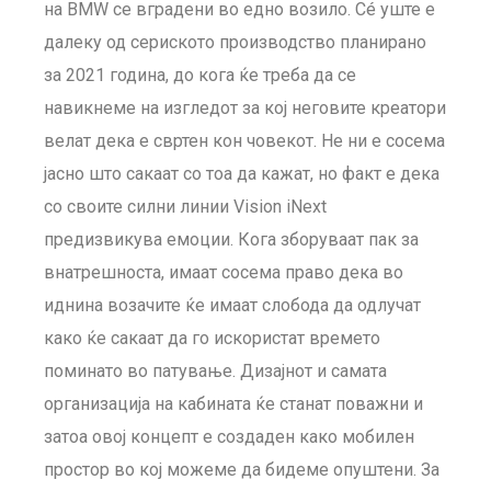
на BMW се вградени во едно возило. Сé уште е
далеку од сериското производство планирано
за 2021 година, до кога ќе треба да се
навикнеме на изгледот за кој неговите креатори
велат дека е свртен кон човекот. Не ни е сосема
јасно што сакаат со тоа да кажат, но факт е дека
со своите силни линии Vision iNext
предизвикува емоции. Кога зборуваат пак за
внатрешноста, имаат сосема право дека во
иднина возачите ќе имаат слобода да одлучат
како ќе сакаат да го искористат времето
поминато во патување. Дизајнот и самата
организација на кабината ќе станат поважни и
затоа овој концепт е создаден како мобилен
простор во кој можеме да бидеме опуштени. За