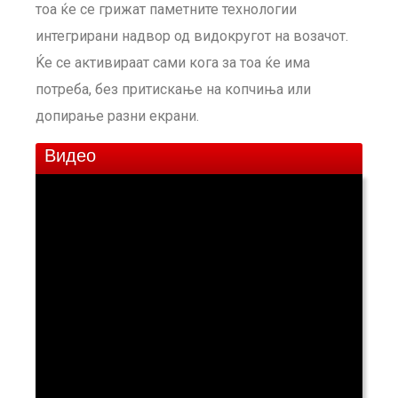
тоа ќе се грижат паметните технологии
интегрирани надвор од видокругот на возачот.
Ќе се активираат сами кога за тоа ќе има
потреба, без притискање на копчиња или
допирање разни екрани.
Видео