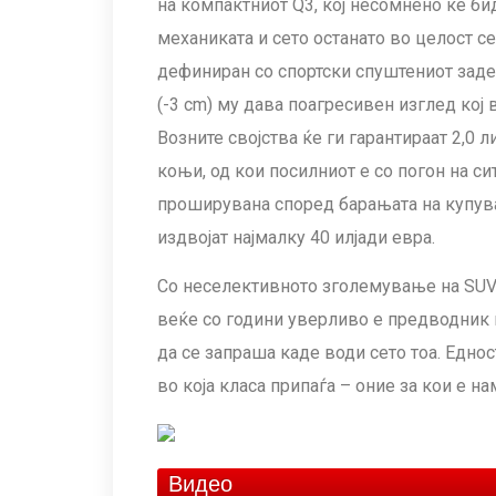
на компактниот Q3, кој несомнено ќе би
механиката и сето останато во целост се
дефиниран со спортски спуштениот заден
(-3 cm) му дава поагресивен изглед кој
Возните својства ќе ги гарантираат 2,0 
коњи, од кои посилниот е со погон на си
проширувана според барањата на купувач
издвојат најмалку 40 илјади евра.
Со неселективното зголемување на SUV
веќе со години уверливо е предводник н
да се запраша каде води сето тоа. Едно
во која класа припаѓа – оние за кои е н
Видео