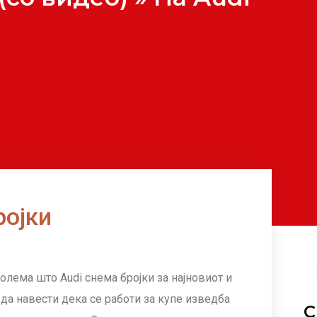
ројки
олема што Audi снема бројки за најновиот и
а да навести дека се работи за купе изведба
С