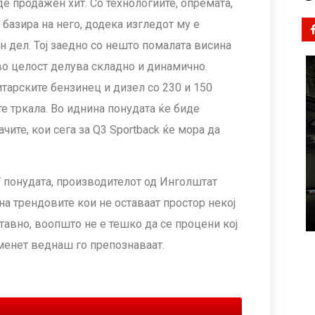
де продажен хит. Со технологиите, опремата,
 базира на него, додека изгледот му е
 дел. Тој заедно со нешто помалата висина
 во целост делува складно и динамично.
литарските бензинец и дизел со 230 и 150
те тркала. Во иднина понудата ќе биде
ите, кои сега за Q3 Sportback ќе мора да
 понудата, производителот од Инголштат
а трендовите кои не оставаат простор некој
ставно, воопшто не е тешко да се процени кој
аменет веднаш го препознаваат.