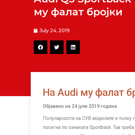
му фалат бројки
July 24, 2019
На Audi му фалат б
Објавено на 24 јули 2019 година
Популарноста на СУВ моделите е толку г
посегна по ознаката Sportback
. Таа треб