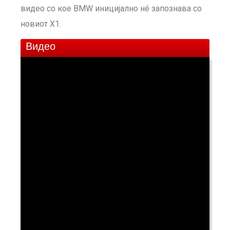
видео со кое BMW иницијално нé запознава со
новиот X1.
Видео