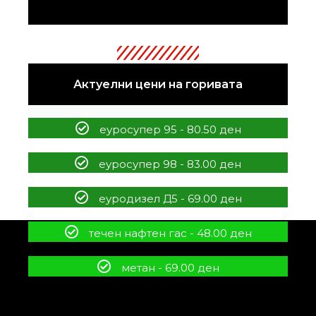
Актуелни цени на горивата
еуросупер 95 - 80.50 ден
еуросупер 98 - 83.00 ден
еуродизел Д5 - 69.00 ден
течен нафтен гас - 48.00 ден
метан - 69.00 ден