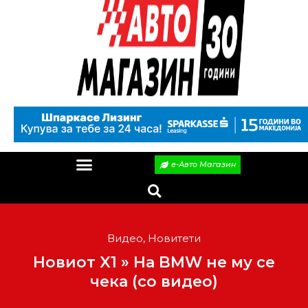
е-Авто Магазин
Видео
,
Новитети
Новиот X1 » На BMW не му се
чека (со видео)