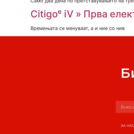
Само два дена по претставувањето на трет
Citigoᵉ iV » Прва еле
Времињата се менуваат, а и ние со нив
Б
ЗА НА