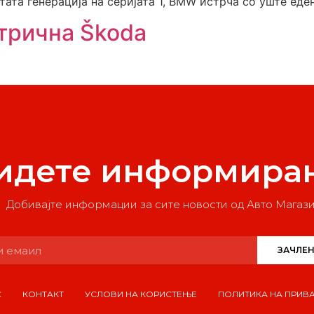
ата генерација на серијата 1, BMW истрча со уште еде
ктрична Škoda
идете информира
Добивајте информации за сите новости од Авто Магаз
ЗАЧЛЕН
С
КОНТАКТ
УСЛОВИ НА КОРИСТЕЊЕ
ПОЛИТИКА НА ПРИВ