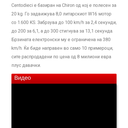
Centodieci е базиран на Chiron од кој е полесен за
20 kg. Го задвижува 8,0 литарскиот W16 мотор
со 1.600 KS. Забрзува до 100 km/h за 2,4 секунди,
до 200 за 6,1, а до 300 стигнува за 13,1 секунда.
Брзината електронски му е ограничена на 380
km/h. Ќе биде направен во само 10 примероци,
сите распродадени по цена од 8 милиони евра
плус давачки.
Видео