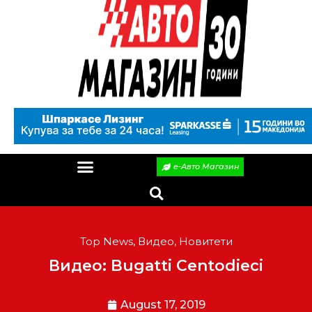
е-Авто Магазин
Top News
,
Видео
,
Новитети
Видео: Bugatti Centodieci
August 17, 2019