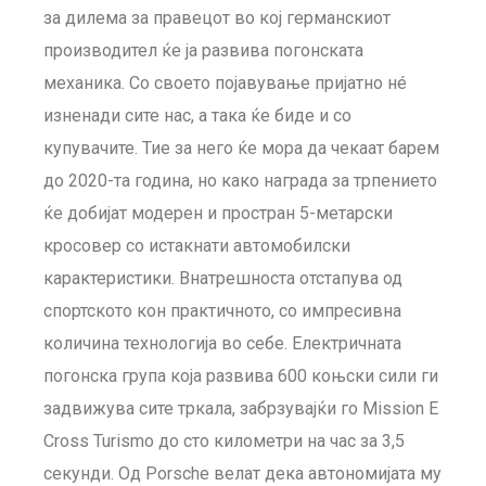
за дилема за правецот во кој германскиот
производител ќе ја развива погонската
механика. Со своето појавување пријатно нé
изненади сите нас, а така ќе биде и со
купувачите. Тие за него ќе мора да чекаат барем
до 2020-та година, но како награда за трпението
ќе добијат модерен и простран 5-метарски
кросовер со истакнати автомобилски
карактеристики. Внатрешноста отстапува од
спортското кон практичното, со импресивна
количина технологија во себе. Електричната
погонска група која развива 600 коњски сили ги
задвижува сите тркала, забрзувајќи го Mission E
Cross Turismo до сто километри на час за 3,5
секунди. Од Porsche велат дека автономијата му