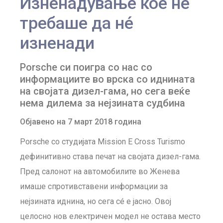
Изненадување кое не
требаше да нé
изненади
Porsche си поигра со нас со
информациите во врска со иднината
на својата дизел-гама, но сега веќе
нема дилема за нејзината судбина
Објавено на 7 март 2018 година
Porsche со студијата Mission E Cross Turismo
дефинитивно става печат на својата дизел-гама.
Пред салонот на автомобилите во Женева
имаше спротивставени информации за
нејзината иднина, но сега сé е јасно. Овој
целосно нов електричен модел не остава место