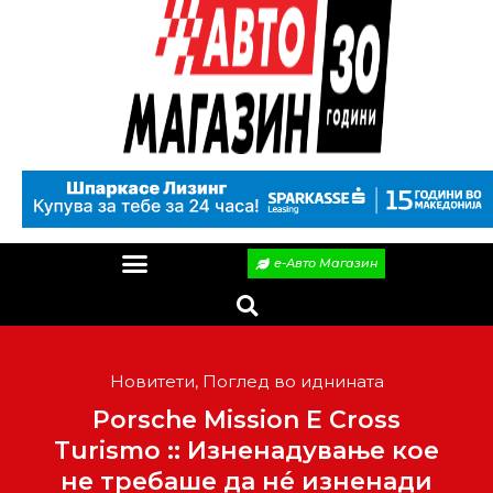
е-Авто Магазин
Новитети
,
Поглед во иднината
Porsche Mission E Cross
Turismo :: Изненадување кое
не требаше да нé изненади