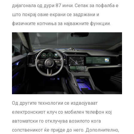
дијагонала од дури 87 инчи. Сепак за пофалба е
што покрај овие екрани се задржани и
физичките копчиња за најважните функции.
Од другите технологии се издвојуваат
електронскиот клуч со мобилен телефон кој
автоматски го отклучува возилото кога
сопственикот ќе пријде до него. Дополнително,