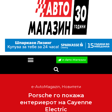
е-Авто Магазин
e-AvtoMagazin
,
Новитети
Porsche го покажа
ентериерот на Cayenne
Electric