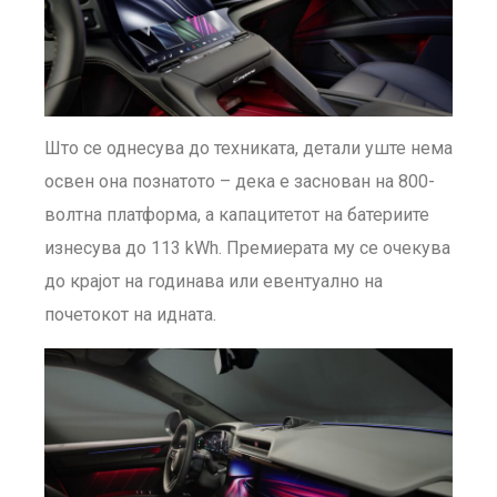
Што се однесува до техниката, детали уште нема
освен она познатото – дека е заснован на 800-
волтна платформа, а капацитетот на батериите
изнесува до 113 kWh. Премиерата му се очекува
до крајот на годинава или евентуално на
почетокот на идната.