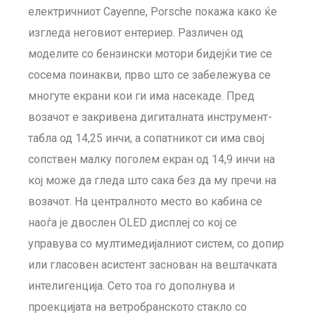
електричниот Cayenne, Porsche покажа како ќе
изгледа неговиот ентериер. Различен од
моделите со бензински мотори бидејќи тие се
сосема поинакви, прво што се забележува се
многуте екрани кои ги има насекаде. Пред
возачот е закривена дигиталната инструмент-
табла од 14,25 инчи, а сопатникот си има свој
сопствен малку поголем екран од 14,9 инчи на
кој може да гледа што сака без да му пречи на
возачот. На централното место во кабина се
наоѓа је двослен OLED дисплеј со кој се
управува со мултимедијалниот систем, со допир
или гласовен асистент заснован на вештачката
интелигенција. Сето тоа го дополнува и
проекцијата на ветробранското стакло со