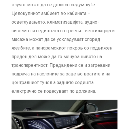
клучот може да се дели со седум луѓе.
Целокупниот амбиент во кабината –
осветлувањето, климатизацијата, аудио-
системот и седиштата со греење, вентилација и
масажа можат да се ускладуваат според
желбите, а панорамскиот покров со подвижен
преден дел може да го менува нивото на
транспарентност. Предвидени се и загревани
подрачја на наслоните за раце во вратите и на
централниот тунел а задните седишта
електрично се подесуваат по должина.