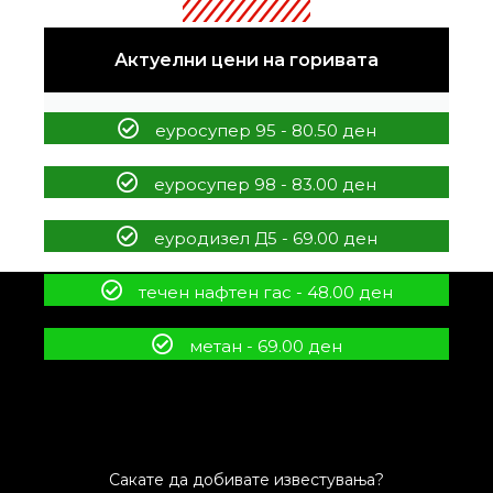
Актуелни цени на горивата
еуросупер 95 - 80.50 ден
еуросупер 98 - 83.00 ден
еуродизел Д5 - 69.00 ден
течен нафтен гас - 48.00 ден
метан - 69.00 ден
Сакате да добивате известувања?