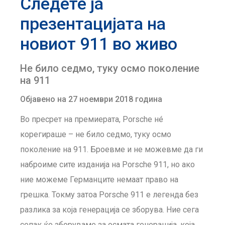
Следете ја
презентацијата на
новиот 911 во живо
Не било седмо, туку осмо поколение
на 911
Објавено на 27 ноември 2018 година
Во пресрет на премиерата, Porsche нé
корегираше – не било седмо, туку осмо
поколение на 911. Броевме и не можевме да ги
наброиме сите изданија на Porsche 911, но ако
ние можеме Германците немаат право на
грешка. Токму затоа Porsche 911 е легенда без
разлика за која генерација се зборува. Ние сега
сепак ќе зборуваме за осмата генерација, која