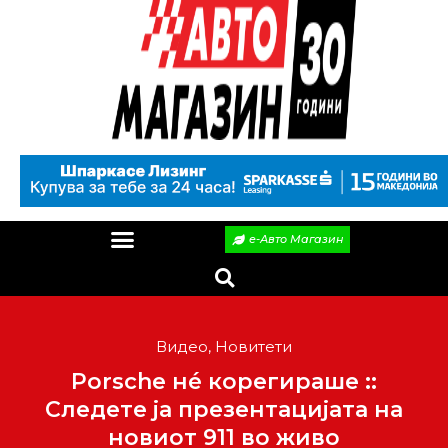
е-Авто Магазин
Видео
,
Новитети
Porsche нé корегираше ::
Следете ја презентацијата на
новиот 911 во живо