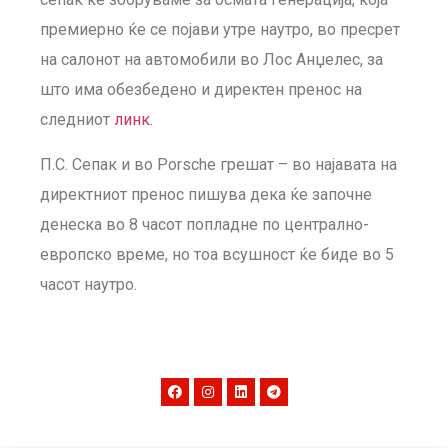
премиерно ќе се појави утре наутро, во пресрет
на салонот на автомобили во Лос Анџелес, за
што има обезбедено и директен пренос на
следниот
линк
.
П.С. Сепак и во Porsche грешат – во најавата на
директниот пренос пишува дека ќе започне
денеска во 8 часот попладне по централно-
европско време, но тоа всушност ќе биде во 5
часот наутро.