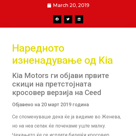
March 20, 2019
Наредното
изненадување од Kia
Kia Motors ги објави првите
скици на претстојната
кросовер верзија на Ceed
Објавено на 20 март 2019 година
Се споменуваше дека ќе ја видиме во Женева,
но на неа сепак ќе почекаме уште малку.
Чекањето ќе се исплати бидејќи кросовер