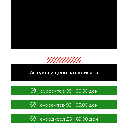
Актуелни цени на горивата
еуросупер 95 - 80.50 ден
еуросупер 98 - 83.00 ден
еуродизел Д5 - 69.00 ден