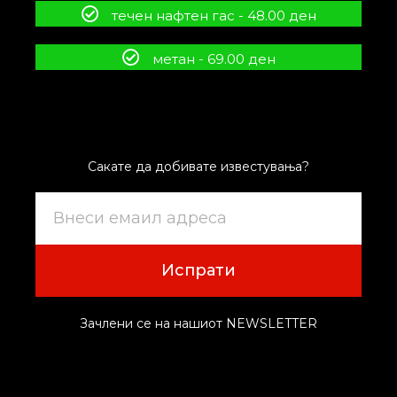
течен нафтен гас - 48.00 ден
метан - 69.00 ден
Сакате да добивате известувања?
Испрати
Зачлени се на нашиот NEWSLETTER