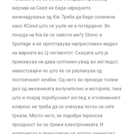
верзија на Ceed ќе биде наредното
изненадување од Kia. Треба да биде означена
како XCeed што сé уште не е потврдено. Во
понуда на Kia ќе се смести меѓу Stonic и
Sportage и ќе претставува најпрестижен модел
на марката во Ц-сегментот. Скицата што ја
прикажува ни дава суптилен увид во изгледот,
навестувајќи по што ќе се разликува од
постоечкиот хечбек. Од него ќе презеде голем
дел од механиката вклучително и моторите, така
што и покрај поробусниот изглед и зголемениот
клиренс не треба да се очекува погон на сите
тркала. Место него, за подобра теренска
проодност ќе се грижи електрониката. И
ентериерот е прекопиран од истото семејство,