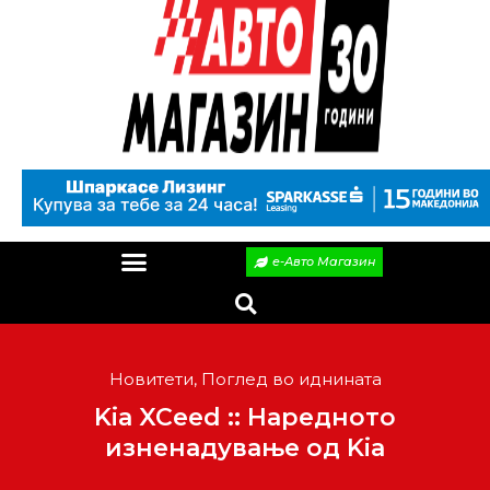
е-Авто Магазин
Новитети
,
Поглед во иднината
Kia XCeed :: Наредното
изненадување од Kia