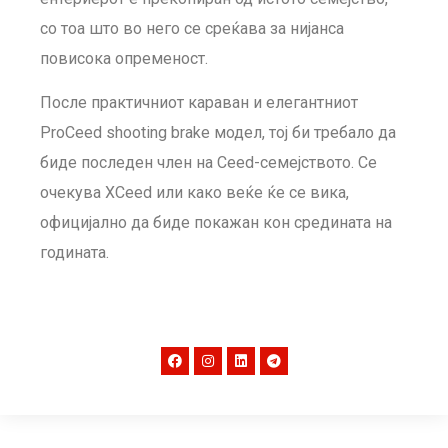
со тоа што во него се среќава за нијанса
повисока опременост.
После практичниот караван и елегантниот
ProCeed shooting brake модел, тој би требало да
биде последен член на Ceed-семејството. Се
очекува XCeed или како веќе ќе се вика,
официјално да биде покажан кон средината на
годината.