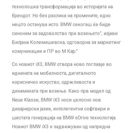
технолошка трансформација во историјата на
брендот. Но без разлика на промените, едно
нешто останува исто: BMW секогаш ќе биде
синоним за задоволство при возењето”, изјави
Билјана Колемишевска, одговорна за маркетинг
комуникации и ПР во М Кар.”
Со новиот iX3, BMW отвора ново поглавје во
иднината на мобилноста, дигиталното
корисничко искуство, одржливоста и
динамиката при возење. Како прв модел од
Neue Klasse, BMW iX3 носи целосно нов
дизајнерски јазик, интелегентни софтвери и
шестата генерација на BMW eDrive технологија.
Новиот BMW iX3 е задвижуван од напредна