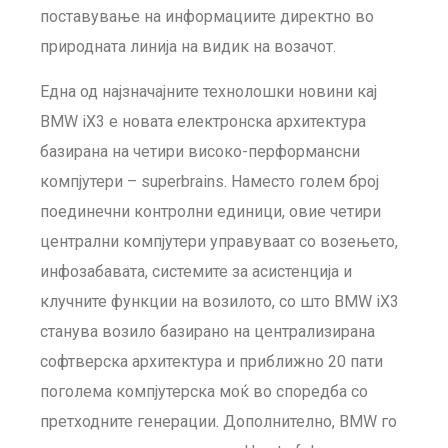
поставување на информациите директно во
природната линија на видик на возачот.
Една од најзначајните технолошки новини кај
BMW iX3 е новата електронска архитектура
базирана на четири високо-перформансни
компјутери – superbrains. Наместо голем број
поединечни контролни единици, овие четири
централни компјутери управуваат со возењето,
инфозабавата, системите за асистенција и
клучните функции на возилото, со што BMW iX3
станува возило базирано на централизирана
софтверска архитектура и приближно 20 пати
поголема компјутерска моќ во споредба со
претходните генерации. Дополнително, BMW го