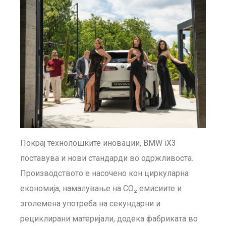
Покрај технолошките иновации, BMW iX3
поставува и нови стандарди во одржливоста.
Производството е насочено кон циркуларна
економија, намалување на CO₂ емисиите и
зголемена употреба на секундарни и
рециклирани материјали, додека фабриката во