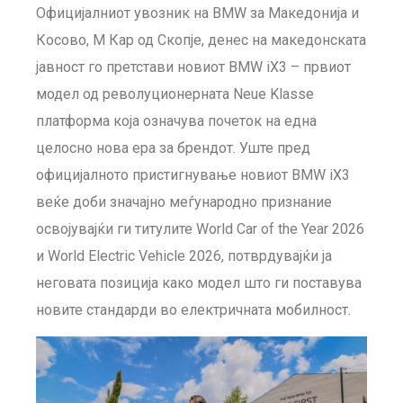
Официјалниот увозник на BMW за Македонија и
Косово, М Кар од Скопје, денес на македонската
јавност го претстави новиот BMW iX3 – првиот
модел од револуционерната Neue Klasse
платформа која означува почеток на една
целосно нова ера за брендот. Уште пред
официјалното пристигнување новиот BMW iX3
веќе доби значајно меѓународно признание
освојувајќи ги титулите World Car of the Year 2026
и World Electric Vehicle 2026, потврдувајќи ја
неговата позиција како модел што ги поставува
новите стандарди во електричната мобилност.