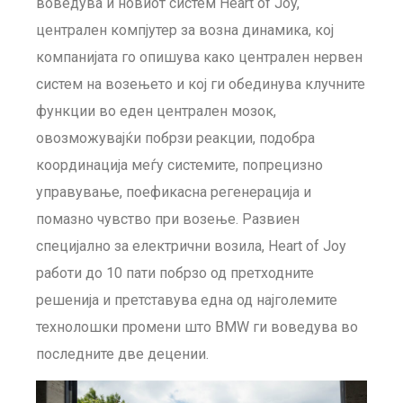
воведува и новиот систем Heart of Joy,
централен компјутер за возна динамика, кој
компанијата го опишува како централен нервен
систем на возењето и кој ги обединува клучните
функции во еден централен мозок,
овозможувајќи побрзи реакции, подобра
координација меѓу системите, попрецизно
управување, поефикасна регенерација и
помазно чувство при возење. Развиен
специјално за електрични возила, Heart of Joy
работи до 10 пати побрзо од претходните
решенија и претставува една од најголемите
технолошки промени што BMW ги воведува во
последните две децении.