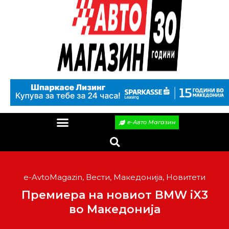
е-Авто Магазин
e-AvtoMagazin
,
Вести
,
Македонија
,
Новитети
Премиера на новиот BMW iX3
во Македонија