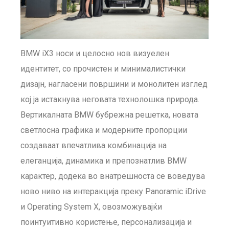
BMW iX3 носи и целосно нов визуелен
идентитет, со прочистен и минималистички
дизајн, нагласени површини и монолитен изглед
кој ја истакнува неговата технолошка природа.
Вертикалната BMW бубрежна решетка, новата
светлосна графика и модерните пропорции
создаваат впечатлива комбинација на
елеганција, динамика и препознатлив BMW
карактер, додека во внатрешноста се воведува
ново ниво на интеракција преку Panoramic iDrive
и Operating System X, овозможувајќи
поинтуитивно користење, персонализација и