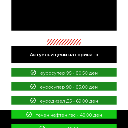
Актуелни цени на горивата
еуросупер 95 - 80.50 ден
еуросупер 98 - 83.00 ден
еуродизел Д5 - 69.00 ден
течен нафтен гас - 48.00 ден