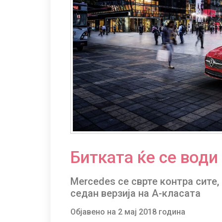
Битката ќе се води
Mercedes се сврте контра сите,
седан верзија на A-класата
Објавено на 2 мај 2018 година