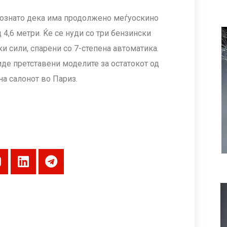
 познато дека има продолжено меѓуоскино
 4,6 метри. Ќе се нуди со три бензински
и сили, спарени со 7-степена автоматика.
иде претставени моделите за остатокот од
на салонот во Париз.