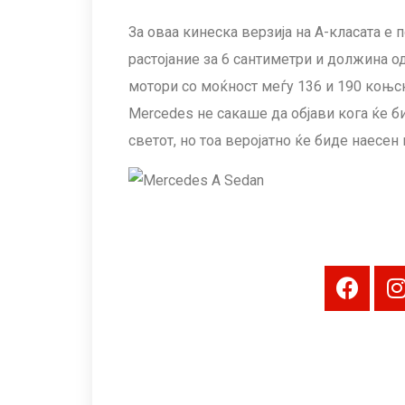
За оваа кинеска верзија на А-класата е
растојание за 6 сантиметри и должина од
мотори со моќност меѓу 136 и 190 коњск
Mercedes не сакаше да објави кога ќе б
светот, но тоа веројатно ќе биде наесен 