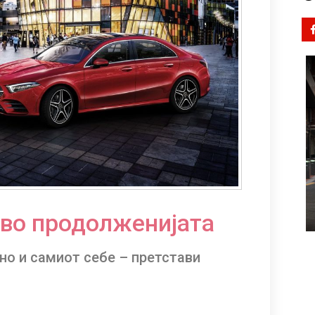
 во продолженијата
 но и самиот себе – претстави