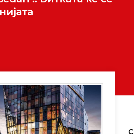
нијата
С