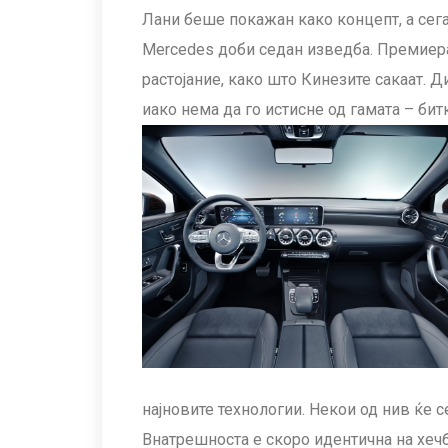
Лани беше покажан како концепт, а сега
Mercedes доби седан изведба. Премиер
растојание, како што Кинезите сакаат. 
иако нема да го истисне од гамата – бит
најновите технологии. Некои од нив ќе 
Внатрешноста е скоро идентична на хеч