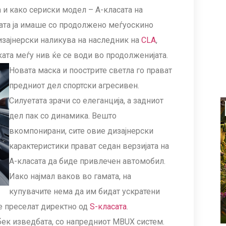
 и како сериски модел – А-класата на
ата ја имаше со продолжено меѓуоскино
Дизајнерски наликува на наследник на
CLA
,
ката меѓу нив ќе се води во продолженијата.
Новата маска и поострите светла го прават
предниот дел спортски агресивен.
Силуетата зрачи со елеганција, а задниот
дел пак со динамика. Вешто
вкомпонирани, сите овие дизајнерски
карактеристики прават седан верзијата на
А-класата да биде привлечен автомобил.
Иако најмал ваков во гамата, на
купувачите нема да им бидат ускратени
се преселат директно од
S-класата
.
бек изведбата, со напредниот MBUX систем.