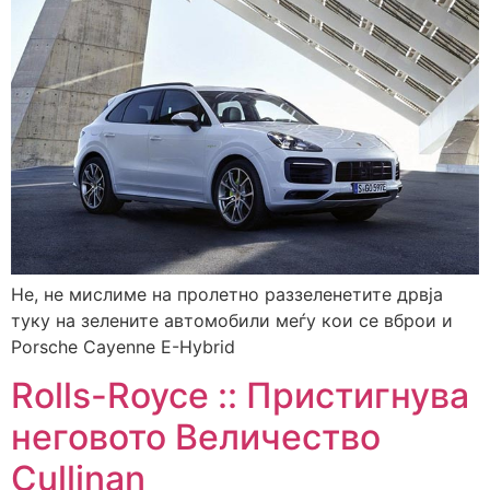
Не, не мислиме на пролетно раззеленетите дрвја
туку на зелените автомобили меѓу кои се вброи и
Porsche Cayenne E-Hybrid
Rolls-Royce :: Пристигнува
неговото Величество
Cullinan