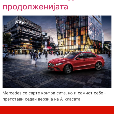
продолженијата
Mercedes се сврте контра сите, но и самиот себе –
претстави седан верзија на A-класата