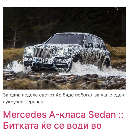
За една недела светот ќе биде побогат за уште еден
луксузен теренец
Mercedes A-класа Sedan ::
Битката ќе се води во