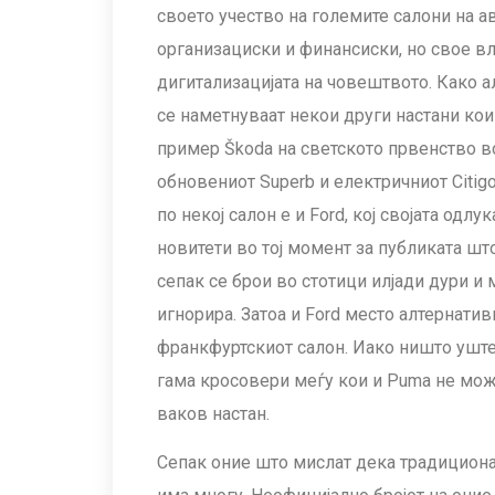
своето учество на големите салони на 
организациски и финансиски, но свое в
дигитализацијата на човештвото. Како 
се наметнуваат некои други настани ко
пример Škoda на светското првенство во
обновениот Superb и електричниот Citig
по некој салон е и Ford, кој својата од
новитети во тој момент за публиката шт
сепак се брои во стотици илјади дури и
игнорира. Затоа и Ford место алтернати
франкфуртскиот салон. Иако ништо уште
гама кросовери меѓу кои и Puma не мож
ваков настан.
Сепак оние што мислат дека традициона