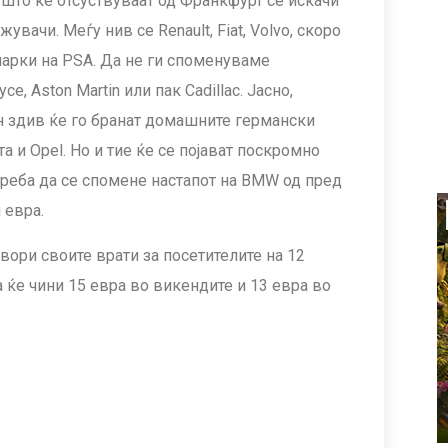
 што ќе отсуствуваат од Франкфурт се искачи
вачи. Меѓу нив се Renault, Fiat, Volvo, скоро
марки на PSA. Да не ги споменуваме
e, Aston Martin или пак Cadillac. Јасно,
н здив ќе го бранат домашните германски
а и Opel. Но и тие ќе се појават поскромно
треба да се спомене настапот на BMW од пред
 евра.
вори своите врати за посетителите на 12
а ќе чини 15 евра во викендите и 13 евра во