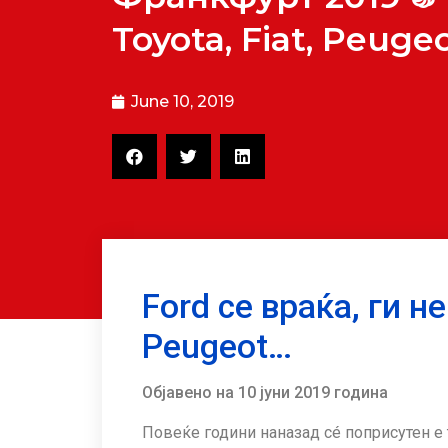
Toyota, Fiat, Peuge
June 10, 2019
Ford се враќа, ги не
Peugeot…
Објавено на 10 јуни 2019 година
Повеќе години наназад сé поприсутен е