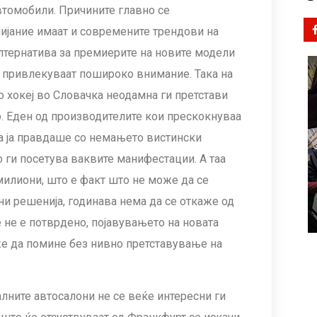
автомобили
. Причините главно се
лијание имаат и современите трендови на
алтернатива за премиерите на новите модели
и привлекуваат пошироко внимание. Така на
 хокеј во Словачка неодамна ги претстави
o. Еден од производителите кои прескокнуваа
лука ја правдаше со немањето вистински
о ги посетува ваквите манифестации. А таа
 милиони, што е факт што не може да се
вни решенија, годинава нема да се откаже од
 не е потврдено, појавувањето на новата
е да помине без нивно претставување на
лните автосалони не се веќе интересни ги