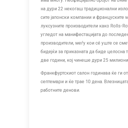
има многу. Неофицијално бројот на оние
на дури 22 некогаш традиционални изложу
сите јапонски компании и француските 
луксузните производители како Rolls-Royc
угледот на манифестацијата до последе
производители, меѓу кои сé уште се смет
бидејќи за приказната да биде целосна 
две години, кој чинеше дури 25 милиони
Франкфуртскиот салон годинава ќе ги от
септември и ќе трае 10 дена. Влезницат
работните денови.