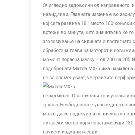
Очигледно задоволни од направеното, 
невидливи. Главната измена е во засилу
кој сега развива 181 место 160 коњски с
вртежи во минута, што значително ќе го
зголемување на силината е постигнато с
обработена глава на моторот и нови кл
момент порасна малку – од 200 на 205 N
подобрената Mazda MX-5 има намалена п
не се споменуваат, уверливите перфор
ненадминат. Ослонувањето и управливос
тркала. Безбедноста е унапредена со но
може да се подесува и по висина и по д
литарски мотор кој и понатаму нуди 130
почисти издувни гасови.