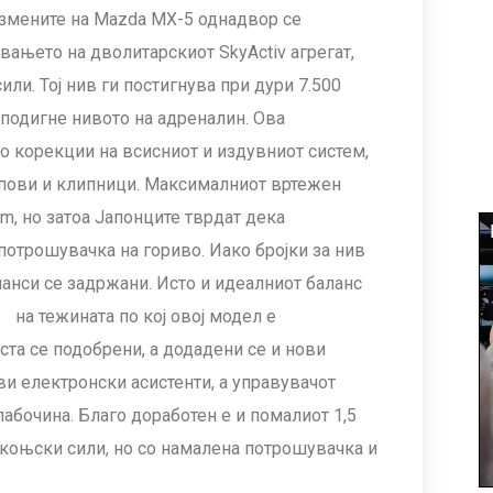
измените на Mazda MX-5 однадвор се
вањето на дволитарскиот SkyActiv агрегат,
или. Тој нив ги постигнува при дури 7.500
 подигне нивото на адреналин. Ова
о корекции на всисниот и издувниот систем,
ипови и клипници. Максималниот вртежен
m, но затоа Јапонците тврдат дека
отрошувачка на гориво. Иако бројки за нив
манси се задржани.
Исто и идеалниот баланс
на тежината по кој овој модел е
та се подобрени, а додадени се и нови
ви електронски асистенти, а управувачот
лабочина. Благо доработен е и помалиот 1,5
 коњски сили, но со намалена потрошувачка и