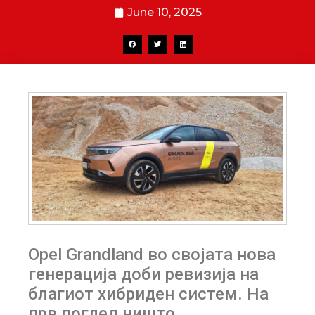
June 10, 2025
Opel Grandland во својата нова
генерација доби ревизија на
благиот хибриден систем. На
прв поглед ништо