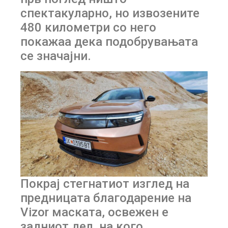
спектакуларно, но извозените
480 километри со него
покажаа дека подобрувањата
се значајни.
Покрај стегнатиот изглед на
предницата благодарение на
Vizor маската, освежен е
задниот дел, на кого