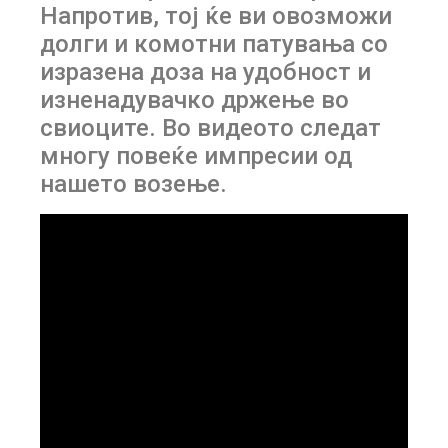
Напротив, тој ќе ви овозможи
долги и комотни патувања со
изразена доза на удобност и
изненадувачко држење во
свиоците. Во видеото следат
многу повеќе импресии од
нашето возење.