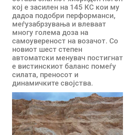
кој е засилен на 145 КС кои му
дадоа подобри перформанси,
меѓузабрзувања и влеваат
многу голема доза на
самоувереност на возачот. Со
новиот шест степен
автоматски менувач постигнат
е вистинскиот баланс помеѓу
силата, преносот и
динамичките својства.