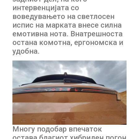
интервенцијата со
воведувањето на светлосен
испис на марката внесе силна
емотивна нота. Внатрешноста
остана комотна, ергономска и
удобна.
Многу подобар впечаток
остава благиот хибриден погон