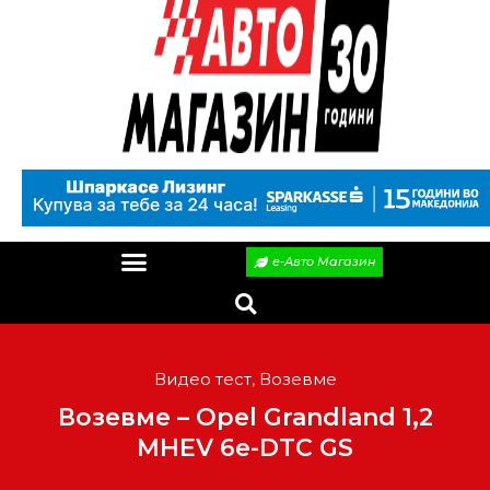
е-Авто Магазин
Видео тест
,
Возевме
Возевме – Opel Grandland 1,2
MHEV 6e-DTC GS