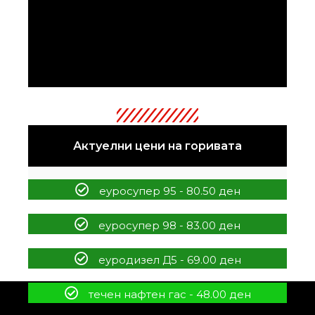
Актуелни цени на горивата
еуросупер 95 - 80.50 ден
еуросупер 98 - 83.00 ден
еуродизел Д5 - 69.00 ден
течен нафтен гас - 48.00 ден