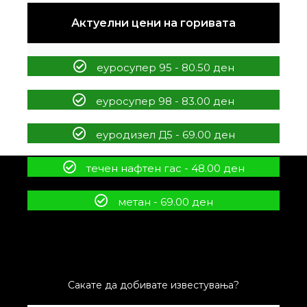
Актуелни цени на горивата
еуросупер 95 - 80.50 ден
еуросупер 98 - 83.00 ден
еуродизел Д5 - 69.00 ден
течен нафтен гас - 48.00 ден
метан - 69.00 ден
Сакате да добивате известувања?