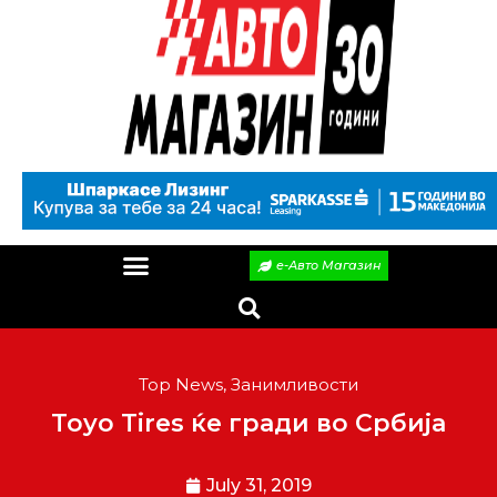
е-Авто Магазин
Top News
,
Занимливости
Toyo Tires ќе гради во Србија
July 31, 2019