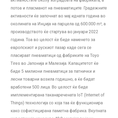
активностите околу изградбата на фабриката, а
потоа и пласманот на пневматиците. Градежните
активности ќе започнат во мај идната година во
околината на Инџија на парцела од 600.000 m², а
производството ќе стартува во јануари 2022
година. Тоа во целост ќе биде наменето за
европскиот и рускиот пазар каде сега се
пласираат пневматици од фабриките на Toyo
Tires во Јапонија и Малезија. Капацитетот ќе
биде 5 милиони пневматици за патнички и
лесни товарни возила годишно, а ќе бидат
вработени 500 лица. Во целост ќе биде
имплементирана таканаречената IoT (Internet of
Things) технологија со која таа ќе функционира
како софистицирана паметна фабрика. Вкупната