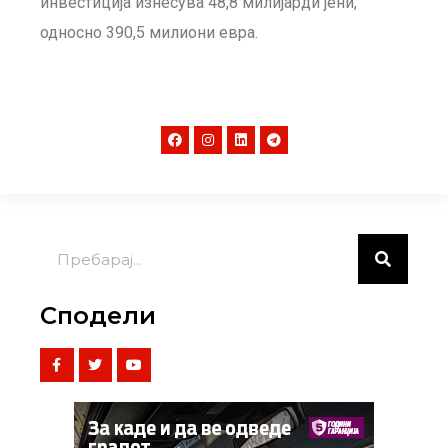
инвестиција изнесува 48,8 милијарди јени,
односно 390,5 милиони евра.
Сподели