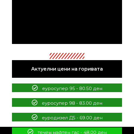
Актуелни цени на горивата
еуросупер 95 - 80.50 ден
еуросупер 98 - 83.00 ден
еуродизел Д5 - 69.00 ден
течен нафтен гас - 48.00 ден