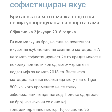
софистициран вкус
Британската мото-марка подготви
серија унапредувања на својата гама
Објавено на 2 јануари 2018 година
Ги има малку на број, но сите го почитуваат
вкусот на љубителите на славните мотоцикли. А
неговата софистицираност ќе го предизвикаат и
неколку новитети кои од мото-марката ги
подготвија за новата 2018-та. Вистинска
мотоциклистичка посластица меѓу нив е Tiger
800, кај кого промените не се толку
забележливи на прв поглед. Повеќе од двесте
на број, најзначајни се оние кај
трицилиндричниот мотор. Тој со своите 95