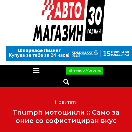
е-Авто Магазин
Новитети
Triumph мотоцикли :: Само за
оние со софистициран вкус