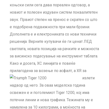
коњски сили сега дава пореален одговор, а
новиот и полесен издувен систем поквалитетен
звук. Првиот степен на пренос е скратен со што
е подобрена подвижноста при мали брзини.
Дополнета е и електрониката со нови технички
решенија. Верните купувачи ќе ги ценат ЛЕД
светлата, новата позиција на рачките и можноста
за висинско подесување на инструмент таблата.
Како и досега, XC линијата е повеќе
прилагодена за возење по асфалт,
а XR за
излети
надвор од него. За оваа моделска година
освежен е и поголемиот Tiger 1200, кој има
потечни линии и нова графика. Тежината му е
намалена за 10 килограми, а моќноста на