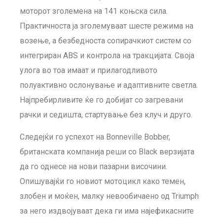
моторот зголемена на 141 коњска сила.
Практичноста ја зголемуваат шесте режима на
возење, а безбедноста сопирачкиот систем со
интегриран ABS и контрола на тракцијата. Своја
улога во тоа имаат и прилагодливото
полуактивно ослонување и адаптивните светла.
Најпребирливите ќе го добијат со загревани
рачки и седишта, стартување без клуч и друго.
Следејќи го успехот на Bonneville Bobber,
британската компанија реши со Black верзијата
да го однесе на нови пазарни височини.
Опишувајќи го новиот мотоцикл како темен,
злобен и моќен, малку невообичаено од Triumph
за него издвојуваат дека ги има најефикасните