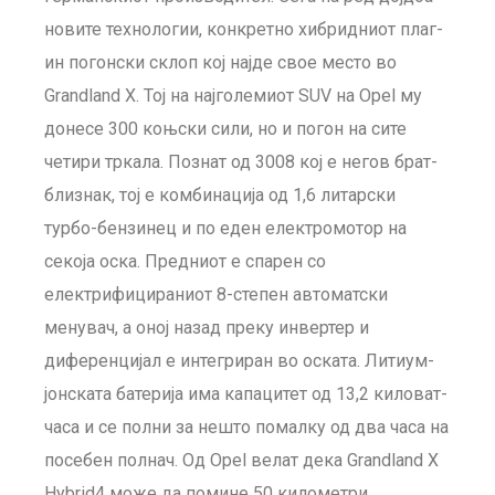
новите технологии, конкретно хибридниот плаг-
ин погонски склоп кој најде свое место во
Grandland X. Тој на најголемиот SUV на Opel му
донесе 300 коњски сили, но и погон на сите
четири тркала. Познат од 3008 кој е негов брат-
близнак, тој е комбинација од 1,6 литарски
турбо-бензинец и по еден електромотор на
секоја оска. Предниот е спарен со
електрифицираниот 8-степен автоматски
менувач, а оној назад преку инвертер и
диференцијал е интегриран во оската. Литиум-
јонската батерија има капацитет од 13,2 киловат-
часа и се полни за нешто помалку од два часа на
посебен полнач. Од Opel велат дека Grandland X
Hybrid4 може да помине 50 километри