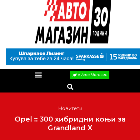
е-Авто Магазин
Новитети
Opel :: 300 хибридни коњи за
Grandland X