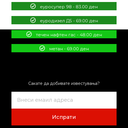
еуросупер 98 - 83.00 ден
еуродизел Д5 - 69.00 ден
течен нафтен гас - 48.00 ден
метан - 69.00 ден
Сакате да добивате известувања?
Испрати