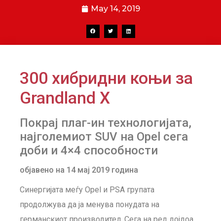
May 14, 2019
300 хибридни коњи за
Grandland X
Покрај плаг-ин технологијата,
најголемиот SUV на Opel сега
доби и 4×4 способности
објавено на 14 мај 2019 година
Синергијата меѓу Opel и PSA групата
продолжува да ја менува понудата на
германскиот производител. Сега на ред дојдоа