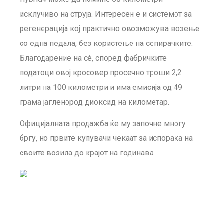
исклучиво на струја. Интересен е и системот за
регенерација кој практично овозможува возење
со една педала, без користење на сопирачките.
Благодарение на сé, според фабричките
податоци овој кросовер просечно троши 2,2
литри на 100 километри и има емисија од 49
грама јагленород диоксид на километар.
Официјалната продажба ќе му започне многу
бргу, но првите купувачи чекаат за испорака на
своите возила до крајот на годинава.