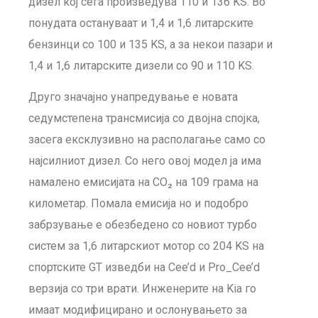
дизел кој сега произведува 110 и 136 KS. Во
понудата остануваат и 1,4 и 1,6 литарските
бензинци со 100 и 135 KS, а за некои пазари и
1,4 и 1,6 литарските дизели со 90 и 110 KS.
Друго значајно унапредување е новата
седумстепена трансмисија со двојна спојка,
засега ексклузивно на располагање само со
најсилниот дизел. Со него овој модел ја има
намалено емисијата на CO₂ на 109 грама на
километар. Помала емисија но и подобро
забрзување е обезбедено со новиот турбо
систем за 1,6 литарскиот мотор со 204 KS на
спортските GT изведби на Cee’d и Pro_Cee’d
верзија со три врати. Инженерите на Kia го
имаат модифицирано и ослонувањето за