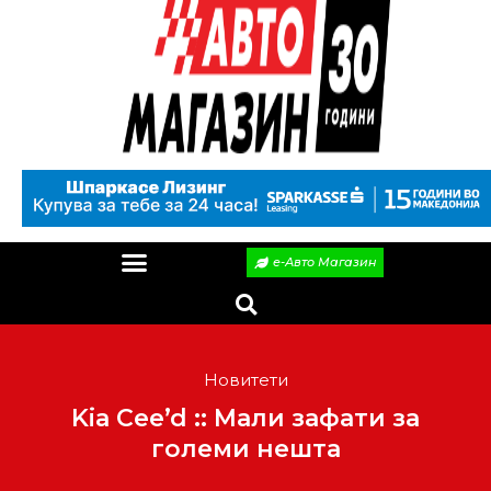
е-Авто Магазин
Новитети
Kia Cee’d :: Мали зафати за
големи нешта