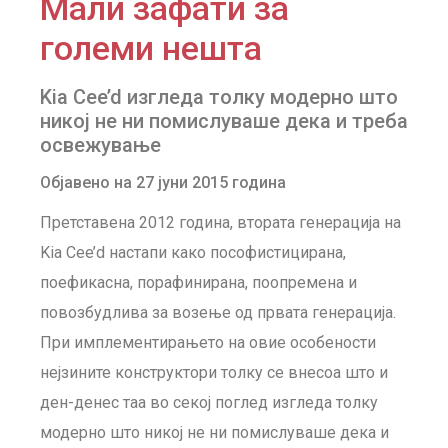
Мали зафати за
големи нешта
Kia Cee’d изгледа толку модерно што
никој не ни помислуваше дека и треба
освежување
Објавено на 27 јуни 2015 година
Претставена 2012 година, втората генерација на
Kia Cee’d настапи како пософистицирана,
поефикасна, порафинирана, поопремена и
повозбудлива за возење од првата генерација.
При имплементирањето на овие особености
нејзините конструктори толку се внесоа што и
ден-денес таа во секој поглед изгледа толку
модерно што никој не ни помислуваше дека и