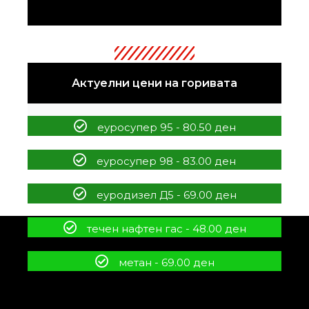
Актуелни цени на горивата
еуросупер 95 - 80.50 ден
еуросупер 98 - 83.00 ден
еуродизел Д5 - 69.00 ден
течен нафтен гас - 48.00 ден
метан - 69.00 ден