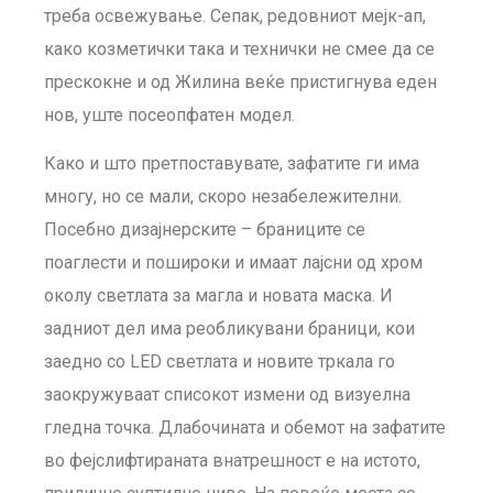
треба освежување. Сепак, редовниот мејк-ап,
како козметички така и технички не смее да се
прескокне и од Жилина веќе пристигнува еден
нов, уште посеопфатен модел.
Како и што претпоставувате, зафатите ги има
многу, но се мали, скоро незабележителни.
Посебно дизајнерските – браниците се
поаглести и пошироки и имаат лајсни од хром
околу светлата за магла и новата маска. И
задниот дел има реобликувани браници, кои
заедно со LED светлата и новите тркала го
заокружуваат списокот измени од визуелна
гледна точка. Длабочината и обемот на зафатите
во фејслифтираната внатрешност е на истото,