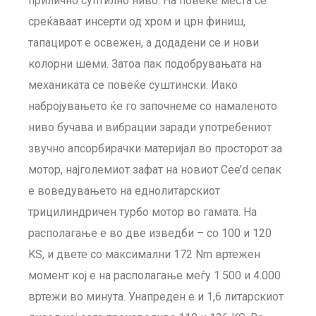
прилично суптилно ниво. На повеќе места се
среќаваат инсерти од хром и црн финиш,
тапацирот е освежен, а додадени се и нови
колорни шеми. Затоа пак подобрувањата на
механиката се повеќе суштински. Иако
набројувањето ќе го започнеме со намаленото
ниво бучава и вибрации заради употребениот
звучно апсорбирачки материјал во просторот за
мотор, најголемиот зафат на новиот Cee’d сепак
е воведувањето на еднолитарскиот
трицилиндричен турбо мотор во гамата. На
располагање е во две изведби – со 100 и 120
KS, и двете со максимални 172 Nm вртежен
момент кој е на располагање меѓу 1.500 и 4.000
вртежи во минута. Унапреден е и 1,6 литарскиот