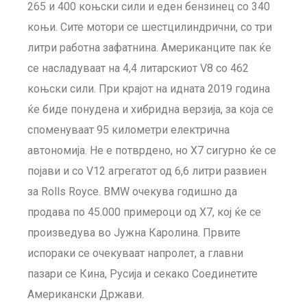
265 и 400 коњски сили и еден бензинец со 340
коњи. Сите мотори се шестцилиндрични, со три
литри работна зафатнина. Американците пак ќе
се насладуваат на 4,4 литарскиот V8 со 462
коњски сили. При крајот на идната 2019 година
ќе биде понудена и хибридна верзија, за која се
споменуваат 95 километри електрична
автономија. Не е потврдено, но X7 сигурно ќе се
појави и со V12 агрегатот од 6,6 литри развиен
за Rolls Royce. BMW очекува годишно да
продава по 45.000 примероци од X7, кој ќе се
произведува во Јужна Каролина. Првите
испораки се очекуваат напролет, а главни
пазари се Кина, Русија и секако Соединетите
Американски Држави.