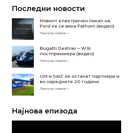
Последни новости
Новиот електричен пикап на
Ford ќе се вика Fathom (видео)
Прочитај повеќе »
Bugatti Destrier – W16
постпремиера (видео)
Прочитај повеќе »
GM и SAIC ќе останат партнери и
во наредните 20 години
Прочитај повеќе »
Најнова епизода