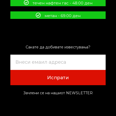
течен нафтен гас - 48.00 ден
метан - 69.00 ден
Сакате да добивате известувања?
Испрати
Зачлени се на нашиот NEWSLETTER