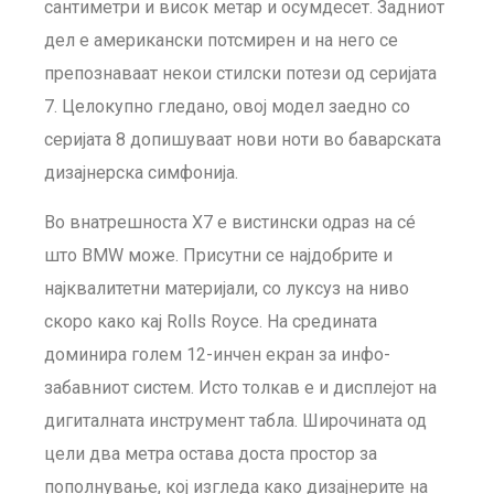
сантиметри и висок метар и осумдесет. Задниот
дел е американски потсмирен и на него се
препознаваат некои стилски потези од серијата
7. Целокупно гледано, овој модел заедно со
серијата 8 допишуваат нови ноти во баварската
дизајнерска симфонија.
Во внатрешноста X7 е вистински одраз на сé
што BMW може. Присутни се најдобрите и
најквалитетни материјали, со луксуз на ниво
скоро како кај Rolls Royce. На средината
доминира голем 12-инчен екран за инфо-
забавниот систем. Исто толкав е и дисплејот на
дигиталната инструмент табла. Широчината од
цели два метра остава доста простор за
пополнување, кој изгледа како дизајнерите на