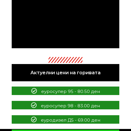
Актуелни цени на горивата
еуросупер 95 - 80.50 ден
еуросупер 98 - 83.00 ден
еуродизел Д5 - 69.00 ден