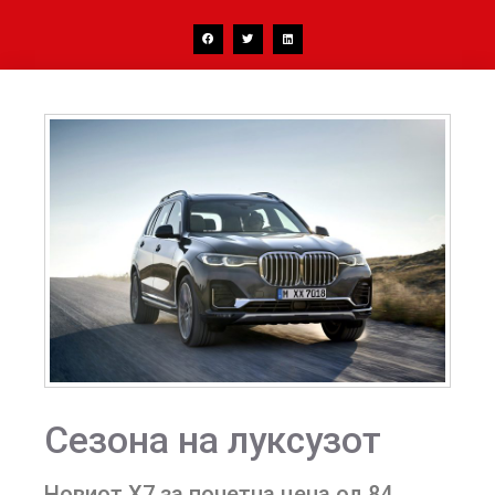
Сезона на луксузот
Новиот X7 за почетна цена од 84