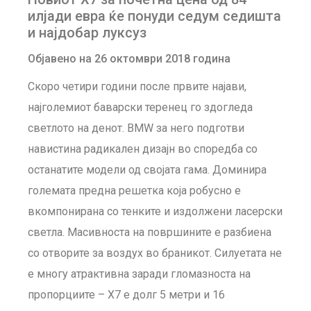
илјади евра ќе понуди седум седишта
и најдобар луксуз
Објавено на 26 октомври 2018 година
Скоро четири години после првите најави,
најголемиот баварски теренец го здогледа
светлото на денот. BMW за него подготви
навистина радикален дизајн во споредба со
останатите модели од својата гама. Доминира
големата предна решетка која робусно е
вкомпонирана со тенките и издолжени ласерски
светла. Масивноста на површините е разбиена
со отворите за воздух во браникот. Силуетата не
е многу атрактивна заради гломазноста на
пропорциите – X7 е долг 5 метри и 16