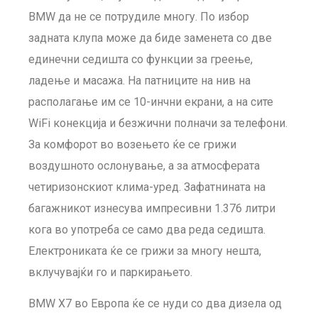
BMW да не се потрудиле многу. По избор
задната клупа може да биде заменета со две
единечни седишта со функции за греење,
ладење и масажа. На патниците на нив на
располагање им се 10-инчни екрани, а на сите
WiFi конекција и безжични полначи за телефони.
За комфорот во возењето ќе се грижи
воздушното ослонување, а за атмосферата
четиризонскиот клима-уред. Зафатнината на
багажникот изнесува импресивни 1.376 литри
кога во употреба се само два реда седишта.
Електрониката ќе се грижи за многу нешта,
вклучувајќи го и паркирањето.
BMW X7 во Европа ќе се нуди со два дизела од