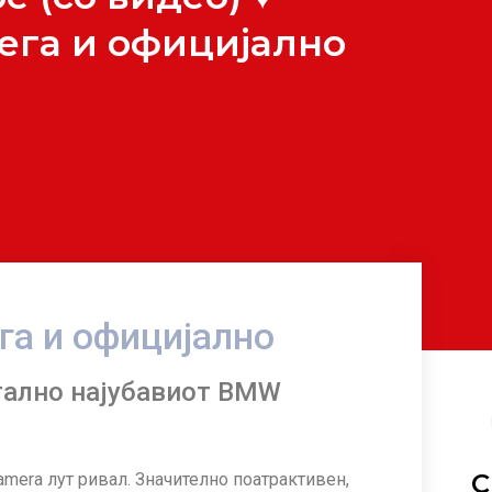
ега и официјално
га и официјално
тално најубавиот BMW
С
namera лут ривал. Значително поатрактивен,