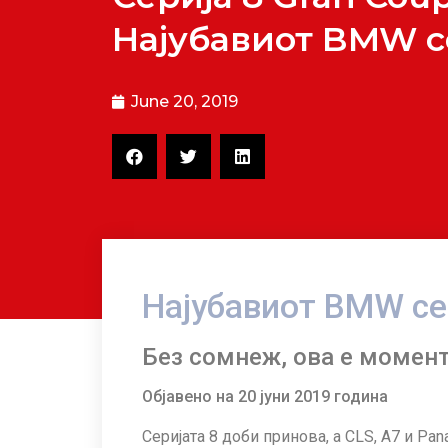
Најубавиот BMW с
June 20, 2019
Најубавиот BMW се
Без сомнеж, ова е момен
Објавено на 20 јуни 2019 година
Серијата 8 доби принова, а CLS, A7 и Pa