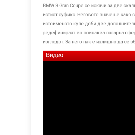
BMW 8 Gran Coupe се искачи за две скали
истиот суфикс. Неговото значење како с
истоименото купе доби две дополнителн
редефинираат во поинаква пазарна сфера
изгледот. За него пак е излишно да се з
Видео