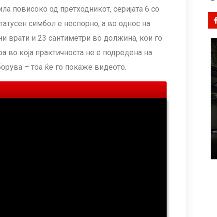
ла повисоко од претходникот, серијата 6 со
татусен симбол е неспорно, а во однос на
и врати и 23 сантиметри во должина, кои го
 во која практичноста не е подредена на
борува – тоа ќе го покаже видеото.