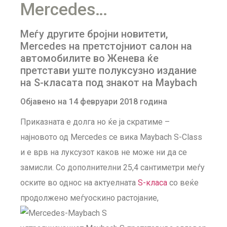
Mercedes…
Меѓу другите бројни новитети,
Mercedes на претстојниот салон на
автомобилите во Женева ќе
претстави уште полуксузно издание
на S-класата под знакот на Maybach
Објавено на 14 февруари 2018 година
Приказната е долга но ќе ја скратиме –
најновото од Mercedes се вика Maybach S-Class
и е врв на луксузот каков не може ни да се
замисли. Со дополнителни 25,4 сантиметри меѓу
оските во однос на актуелната
S-класа
со веќе
продолжено меѓуоскино растојание,