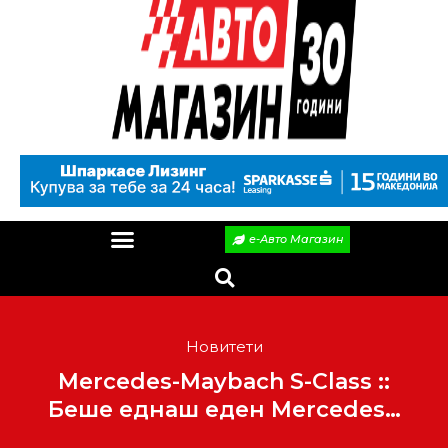
е-Авто Магазин
Новитети
Mercedes-Maybach S-Class ::
Беше еднаш еден Mercedes…