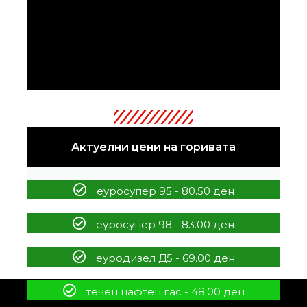
Актуелни цени на горивата
еуросупер 95 - 80.50 ден
еуросупер 98 - 83.00 ден
еуродизел Д5 - 69.00 ден
течен нафтен гас - 48.00 ден