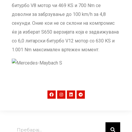
битурбо V8 мотор чи 469 KS и 700 Nm се
доволни за забрзување до 100 km/h за 4,8
секунди. Оние кои не се склони на компромис
ќе ја изберат S650 верзијата која е задвижувана
со 6,0 литарски битурбо V12 мотор со 630 KS и
1.001 Nm максимален вртежен момент.