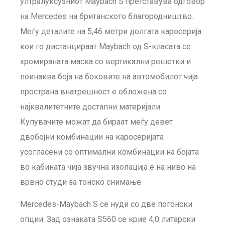
ултралуксузниот Maybach S претставува одговор
на Mercedes на британското благородништво.
Меѓу деталите на 5,46 метри долгата каросерија
кои го дистанцираат Maybach од S-класата се
хромираната маска со вертикални решетки и
поинаква боја на боковите на автомобилот чија
пространа внатрешност е обложена со
најквалитетните достапни материјали.
Купувачите можат да бираат меѓу девет
двобојни комбинации на каросеријата
усогласени со оптимални комбинации на бојата
во кабината чија звучна изолација е на ниво на
врвно студи за тонско снимање.
Mercedes-Maybach S се нуди со две погонски
опции. Зад ознаката S560 се крие 4,0 литарски