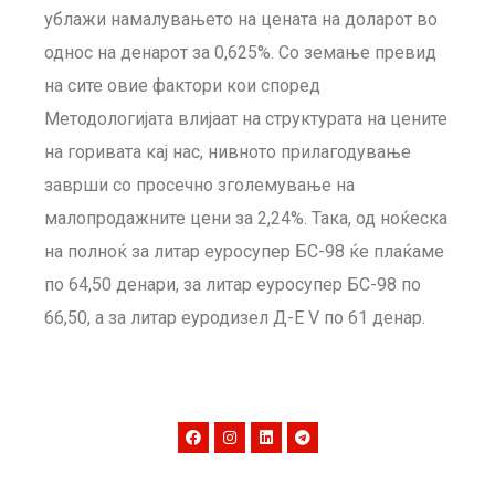
ублажи намалувањето на цената на доларот во
однос на денарот за 0,625%. Со земање превид
на сите овие фактори кои според
Методологијата влијаат на структурата на цените
на горивата кај нас, нивното прилагодување
заврши со просечно зголемување на
малопродажните цени за 2,24%. Така, од ноќеска
на полноќ за литар еуросупер БС-98 ќе плаќаме
по 64,50 денари, за литар еуросупер БС-98 по
66,50, а за литар еуродизел Д-Е V по 61 денар.