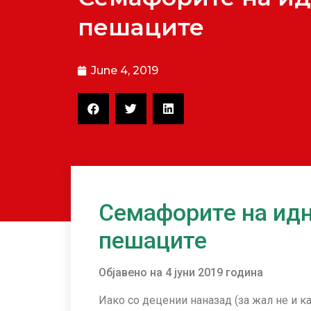
пешаците
June 4, 2019
Семафорите на идн
пешаците
Објавено на 4 јуни 2019 година
Иако со децении наназад (за жал не и к