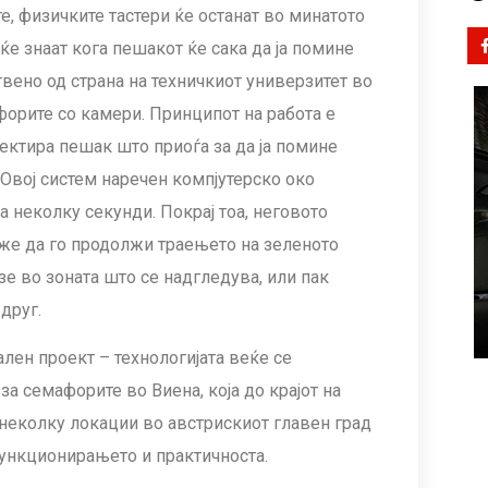
, физичките тастери ќе останат во минатото
ќе знаат кога пешакот ќе сака да ја помине
вено од страна на техничкиот универзитет во
форите со камери. Принципот на работа е
ектира пешак што приоѓа за да ја помине
 Овој систем наречен компјутерско око
 неколку секунди. Покрај тоа, неговото
же да го продолжи траењето на зеленото
е во зоната што се надгледува, или пак
друг.
лен проект – технологијата веќе се
а семафорите во Виена, која до крајот на
 неколку локации во австрискиот главен град
функционирањето и практичноста.