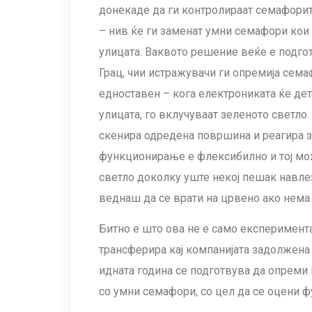
донекаде да ги контролираат семафорите
– нив ќе ги заменат умни семафори кои 
улицата. Ваквото решение веќе е подгот
Грац, чии истражувачи ги опремија сема
едноставен – кога електрониката ќе дет
улицата, го вклучуваат зеленото светло.
скенира одредена површина и реагира за
функционирање е флексибилно и тој мо
светло доколку уште некој пешак навлез
веднаш да се врати на црвено ако нема 
Битно е што ова не е само експеримента
трансферира кај компанијата задолжена з
идната година се подготвува да опреми
со умни семафори, со цел да се оцени 