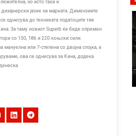
лежителна, но исто така и
дизајнерски јазик на марката. Димензиите
 се однесува до техниката податоците тие
Кина. За таму новиот Superb ќе биде опремен
отори со 150, 186 и 220 коњски сили.
а мануелна или 7-степена со двојна спојка, а
оруваме, ова се однесува за Кина, додека
денеска.