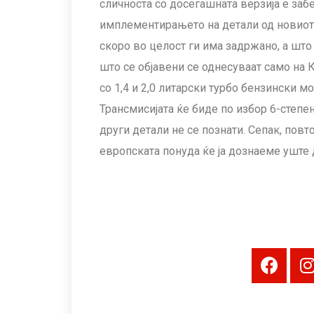
сличноста со досегашната верзија е забе
имплементирањето на детали од новиот 
скоро во целост ги има задржано, а што
што се објавени се однесуваат само на 
со 1,4 и 2,0 литарски турбо бензински м
Трансмисијата ќе биде по избор 6-степен
други детали не се познати. Сепак, повт
европската понуда ќе ја дознаеме уште 