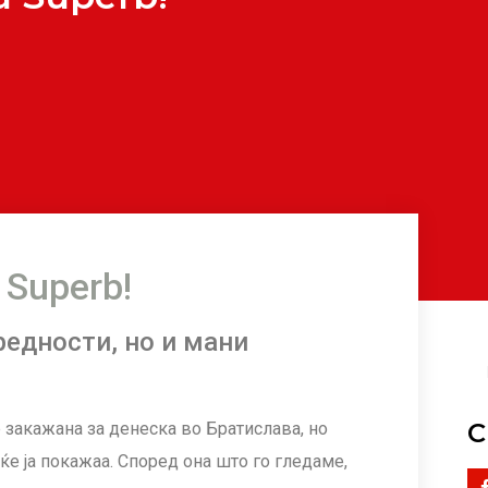
 Superb!
редности, но и мани
С
е закажана за денеска во Братислава, но
ќе ја покажаа. Според она што го гледаме,