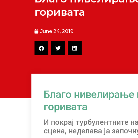
горивата
June 24, 2019
Благо нивелирање 
горивата
И покрај турбулентните н
сцена, неделава ја започ