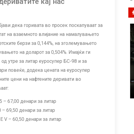
дериватите кај нас
бјави дека горивата во просек поскапуваат за
лтат на взаемното влијание на намалувањето
етските берзи за 0,144%, на зголемувањето
увањето на доларот за 0,504%. Имајќи ги
од утре за литар еуросупер БС-98 и за
ари повеќе, додека цената на еуросупер
ните цени на нафтените деривати во
аат:
– 67,00 денари за литар
– 69,50 денари за литар
V – 60,50 денари за литар