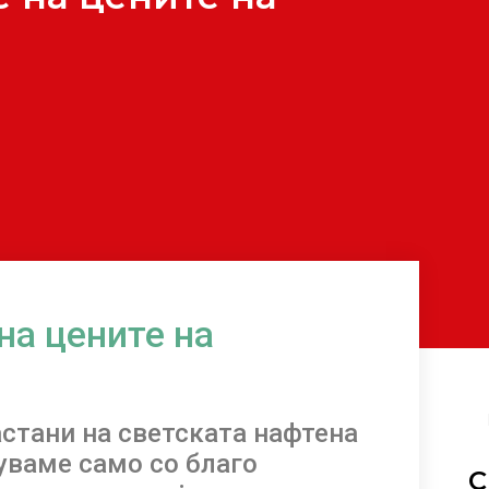
на цените на
астани на светската нафтена
нуваме само со благо
С