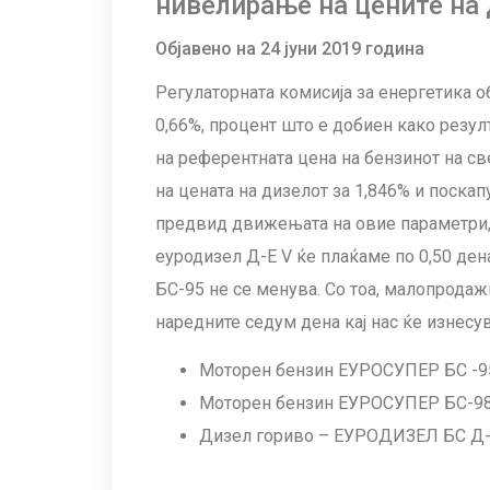
нивелирање на цените на 
Објавено на 24 јуни 2019 година
Регулаторната комисија за енергетика о
0,66%, процент што е добиен како резу
на референтната цена на бензинот на св
на цената на дизелот за 1,846% и поскап
предвид движењата на овие параметри, 
еуродизел Д-Е V ќе плаќаме по 0,50 ден
БС-95 не се менува. Со тоа, малопродаж
наредните седум дена кај нас ќе изнесув
Моторен бензин ЕУРОСУПЕР БС -95 
Моторен бензин ЕУРОСУПЕР БС-98 
Дизел гориво – ЕУРОДИЗЕЛ БС Д-Е 