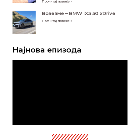
Прочитај повеќе »
Возевме – BMW iX3 50 xDrive
Прочитај повеќе »
Најнова епизода