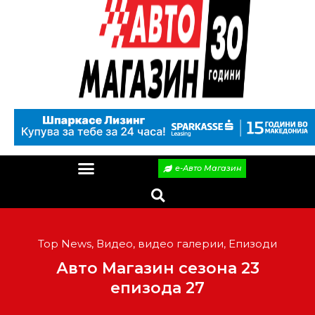
е-Авто Магазин
Top News
,
Видео
,
видео галерии
,
Епизоди
Авто Магазин сезона 23
епизода 27