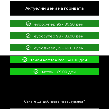
Актуелни цени на горивата
еуросупер 95 - 80.50 ден
еуросупер 98 - 83.00 ден
еуродизел Д5 - 69.00 ден
течен нафтен гас - 48.00 ден
метан - 69.00 ден
Сакате да добивате известувања?