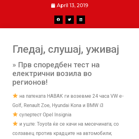
April 13, 2019
Гледај, слушај, уживај
» Прв споредбен тест на
електрични возила во
регионов!
на патеката НАВАК ги возевме 24 часа VW e-
Golf, Renault Zoe, Hyundai Kona и BMW i3
супертест Opel Insignia
и уште: Toyota ќе се качи на месечината; со
солзавец против крадците на автомобили;