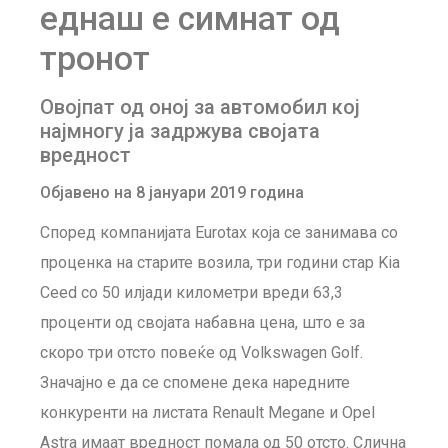
еднаш е симнат од
тронот
Овојпат од оној за автомобил кој
најмногу ја задржува својата
вредност
Објавено на 8 јануари 2019 година
Според компанијата Eurotax која се занимава со
проценка на старите возила, три години стар Kia
Ceed со 50 илјади километри вреди 63,3
проценти од својата набавна цена, што е за
скоро три отсто повеќе од Volkswagen Golf.
Значајно е да се спомене дека наредните
конкуренти на листата Renault Megane и Opel
Astra имаат вредност помала од 50 отсто. Слична