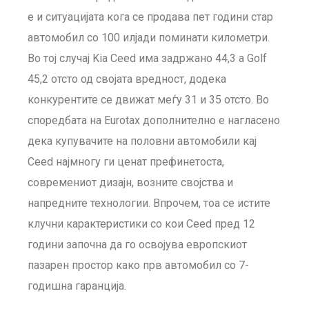
е и ситуацијата кога се продава пет години стар
автомобил со 100 илјади поминати километри.
Во тој случај Kia Ceed има задржано 44,3 а Golf
45,2 отсто од својата вредност, додека
конкурентите се движат меѓу 31 и 35 отсто. Во
споредбата на Eurotax дополнително е нагласено
дека купувачите на половни автомобили кај
Ceed најмногу ги ценат префинетоста,
современиот дизајн, возните својства и
напредните технологии. Впрочем, тоа се истите
клучни карактеристики со кои Ceed пред 12
години започна да го освојува европскиот
пазарен простор како прв автомобил со 7-
годишна гаранција.