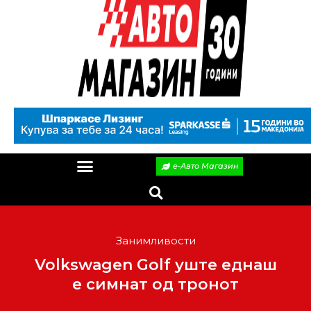
е-Авто Магазин
Занимливости
Volkswagen Golf уште еднаш
е симнат од тронот