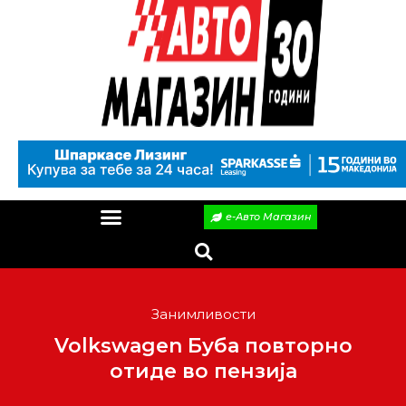
е-Авто Магазин
Занимливости
Volkswagen Буба повторно
отиде во пензија