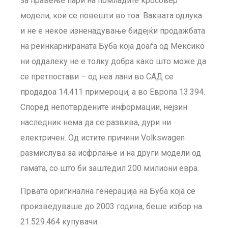
за правење пари на помладите кросовер
модели, кои се повешти во тоа. Ваквата одлука
и не е некое изненадување бидејќи продажбата
на реинкарнираната Буба која доаѓа од Мексико
ни оддалеку не е толку добра како што може да
се претпостави – од неа лани во САД се
продадоа 14.411 примероци, а во Европа 13.394.
Според непотврдените информации, нејзин
наследник нема да се развива, дури ни
електричен. Од истите причини Volkswagen
размислува за исфрлање и на други модели од
гамата, со што би заштедил 200 милиони евра.
Првата оригинална генерација на Буба која се
произведуваше до 2003 година, беше избор на
21.529.464 купувачи.