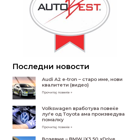
Последни новости
Audi A2 e-tron – старо име, нови
квалитети (видео)
Прочитај повеќе »
Volkswagen вработува повеќе
луѓе од Toyota ама произведува
помалку
Прочитај повеќе »
Возевме – BMW iX3 50 xDrive