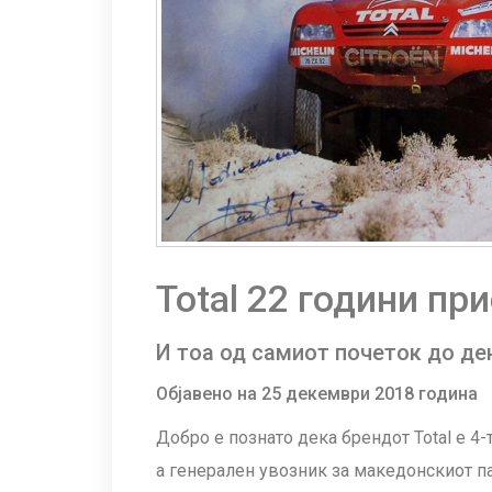
Total 22 години пр
И тоа од самиот почеток до де
Објавено на 25 декември 2018 година
Добро е познато дека брендот Total е 4-
а генерален увозник за македонскиот па