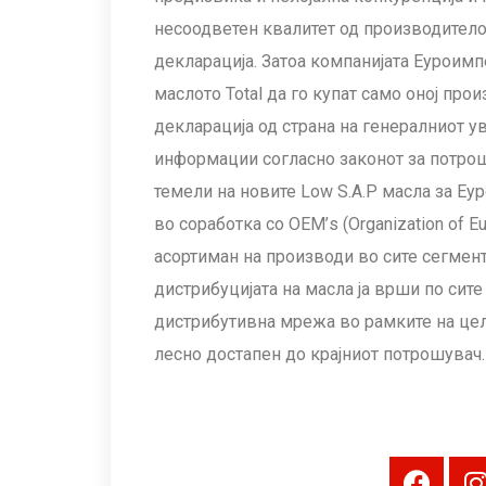
несоодветен квалитет од производитело
декларација. Затоа компанијата Еуроимп
маслото Total да го купат само оној про
декларација од страна на генералниот у
информации согласно законот за потрош
темели на новите Low S.A.P масла за Еур
во соработка со ОЕМ’s (Оrganization of E
асортиман на производи во сите сегмент
дистрибуцијата на масла ја врши по сит
дистрибутивна мрежа во рамките на цела
лесно достапен до крајниот потрошувач.