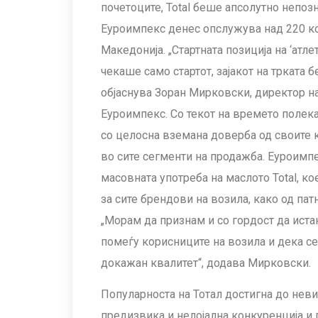
почетоците, Total беше апсолутно непоз
Еуроимпекс денес опслужува над 220 ко
Македонија. „Стартната позиција на ‘атле
чекаше само стартот, зајакот на трката 
објаснува Зоран Мирковски, директор на
Еуроимпекс. Со текот на времето полека
со целосна вземана доверба од своите ко
во сите сегменти на продажба. Еуроимпе
масовната употреба на маслото Total, ко
за сите брендови на возила, како од пат
„Морам да признам и со гордост да истак
помеѓу корисниците на возила и дека се
докажан квалитет“, додава Мирковски.
Популарноста на Тотал достигна до нев
предизвика и нелојална конкуренција и п