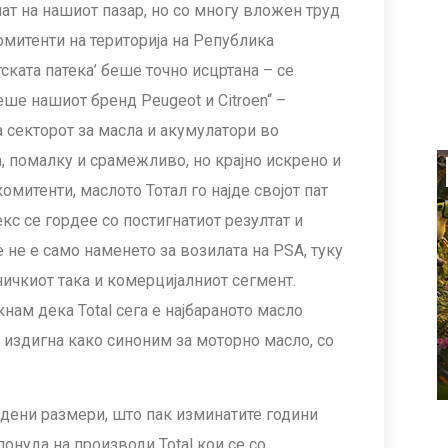
нат на нашиот пазар, но со многу вложен труд
митенти на територија на Република
тската патека’ беше точно исцртана – се
беше нашиот бренд Peugeot и Citroen“ –
 секторот за масла и акумулатори во
, помалку и срамежливо, но крајно искрено и
митенти, маслото Тотал го најде својот пат
кс се гордее со постигнатиот резултат и
е не е само наменето за возилата на PSA, туку
ничкиот така и комерцијалниот сегмент.
нам дека Total сега е најбараното масло
 издигна како синоним за моторно масло, со
идени размери, што пак изминатите години
онуда на производи Total кои се со