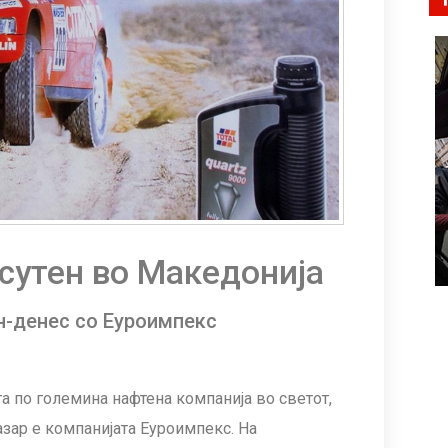
исутен во Македонија
н-денес со Еуроимпекс
та по големина нафтена компанија во светот,
зар е компанијата Еуроимпекс. На