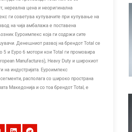
т, нереална цена и неоригинална
екс ги советува купувачите при купување на
извод на чија амбалажа е поставена
возник Еуроимпекс која ги содржи сите
увачи. Денешниот развој на брендот Total се
о 5 и Еуро 6 мотори кои Total ги промовира
uropean Мanufactures), Heavy Duty и широкиот
и на индустријата. Еуроимпекс
е сегменти, располага со широко пространа
та Македонија и со тоа брендот Total, е