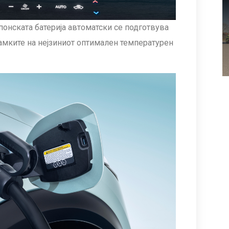
онската батерија автоматски се подготвува
рамките на нејзиниот оптимален температурен