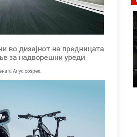
ни во дизајнот на предницата
ње за надворешни уреди
ната Ariya созреа.