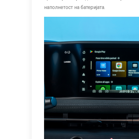
наполнетост на батеријата.