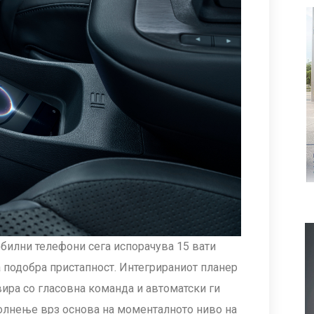
билни телефони сега испорачува 15 вати
за подобра пристапност. Интегрираниот планер
вира со гласовна команда и автоматски ги
полнење врз основа на моменталното ниво на