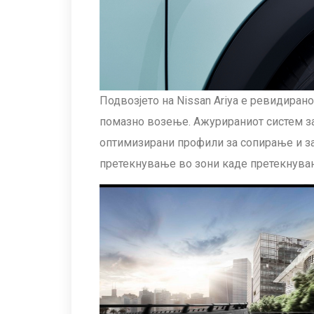
Подвозјето на Nissan Ariya е ревидиран
помазно возење. Ажурираниот систем за
оптимизирани профили за сопирање и з
претекнување во зони каде претекнува