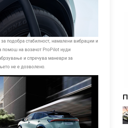
о за подобра стабилност, намалени вибрации и
 помош на возачот ProPilot нуди
абрзување и спречува маневри за
њето не е дозволено.
П