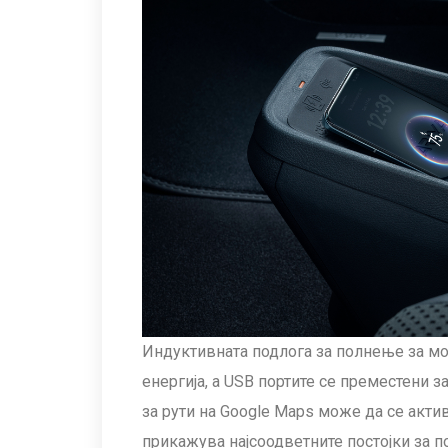
Индуктивната подлога за полнење за мо
енергија, а USB портите се преместени 
за рути на Google Maps може да се акти
прикажува најсоодветните постојки за 