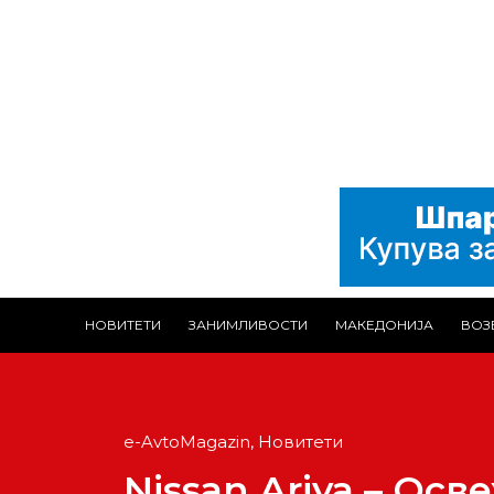
НОВИТЕТИ
ЗАНИМЛИВОСТИ
МАКЕДОНИЈА
ВОЗ
e-AvtoMagazin
,
Новитети
Nissan Ariya – Ос