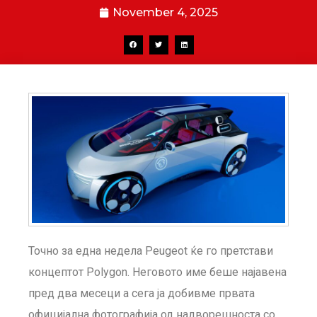
November 4, 2025
Точно за една недела Peugeot ќе го претстави
концептот Polygon. Неговото име беше најавена
пред два месеци а сега ја добивме првата
официјална фотографија од надворешноста со