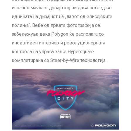
изразен мачкаст дизајн кој ни дава поглед во
иднината на дизајнот на „лавот од елисејските
полиња“. Веќе од првата фотографија се
забележува дека Polygon ќе располага со
иновативен интериер и револуционерната
контрола на управување Hypersquare
комплетирана со Steer-by-Wire технологија.