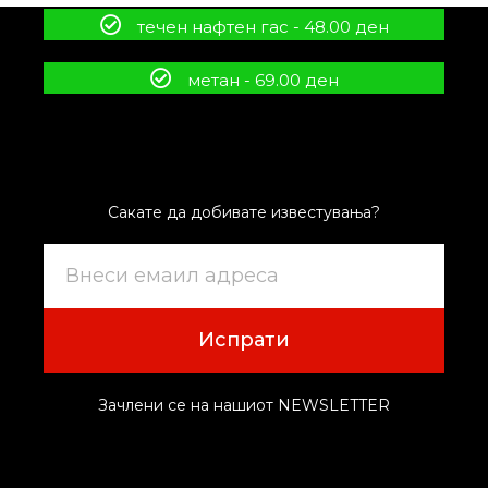
течен нафтен гас - 48.00 ден
метан - 69.00 ден
Сакате да добивате известувања?
Испрати
Зачлени се на нашиот NEWSLETTER