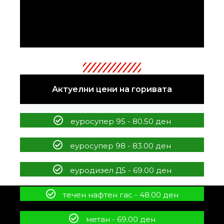
Актуелни цени на горивата
еуросупер 95 - 80.50 ден
еуросупер 98 - 83.00 ден
еуродизел Д5 - 69.00 ден
течен нафтен гас - 48.00 ден
метан - 69.00 ден