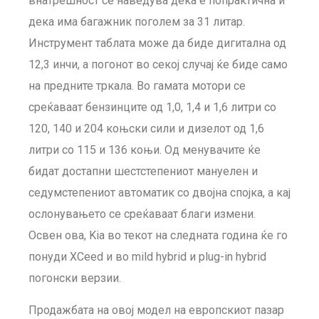
внатрешност се наведува дека е попрактична и
дека има багажник поголем за 31 литар.
Инструмент таблата може да биде дигитална од
12,3 инчи, а погонот во секој случај ќе биде само
на предните тркала. Во гамата мотори се
среќаваат бензинците од 1,0, 1,4 и 1,6 литри со
120, 140 и 204 коњски сили и дизелот од 1,6
литри со 115 и 136 коњи. Од менувачите ќе
бидат достапни шестстепениот мануелен и
седумстепениот автоматик со двојна спојка, а кај
ослонувањето се среќаваат благи измени.
Освен ова, Kia во текот на следната година ќе го
понуди XCeed и во mild hybrid и plug-in hybrid
погонски верзии.
Продажбата на овој модел на европскиот пазар