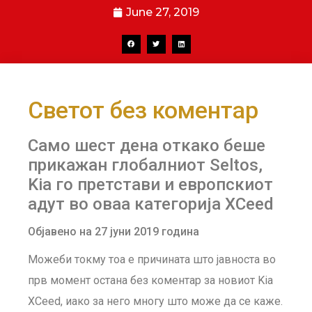
June 27, 2019
Светот без коментар
Само шест дена откако беше
прикажан глобалниот Seltos,
Kia го претстави и европскиот
адут во оваа категорија XCeed
Објавено на 27 јуни 2019 година
Можеби токму тоа е причината што јавноста во
прв момент остана без коментар за новиот Kia
XCeed, иако за него многу што може да се каже.