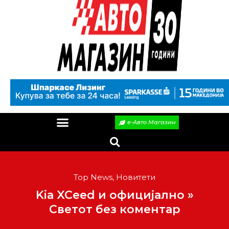
е-Авто Магазин
Top News
,
Новитети
Kia XCeed и официјално »
Светот без коментар