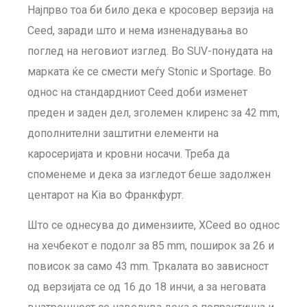
Најпрво тоа би било дека е кросовер верзија на
Ceed, заради што и нема изненадувања во
поглед на неговиот изглед. Во SUV-понудата на
марката ќе се смести меѓу Stonic и Sportage. Во
однос на стандардниот Ceed доби изменет
преден и заден дел, зголемен клиренс за 42 mm,
дополнителни заштитни елементи на
каросеријата и кровни носачи. Треба да
споменеме и дека за изгледот беше задолжен
центарот на Kia во Франкфурт.
Што се однесува до димензиите, XCeed во однос
на хечбекот е подолг за 85 mm, поширок за 26 и
повисок за само 43 mm. Тркалата во зависност
од верзијата се од 16 до 18 инчи, а за неговата