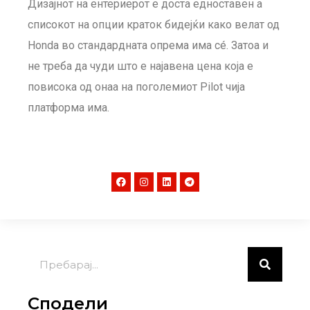
Дизајнот на ентериерот е доста едноставен а
списокот на опции краток бидејќи како велат од
Honda во стандардната опрема има сé. Затоа и
не треба да чуди што е најавена цена која е
повисока од онаа на поголемиот Pilot чија
платформа има.
Сподели