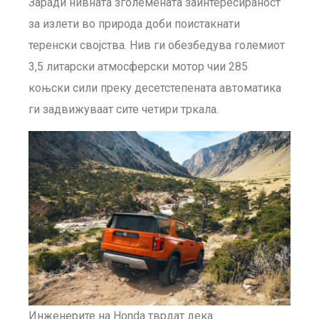
Заради нивната зголемената заинтересираност
за излети во природа доби поистакнати
теренски својства. Нив ги обезбедува големиот
3,5 литарски атмосферски мотор чии 285
коњски сили преку десетстепената автоматика
ги задвижуваат сите четири тркала.
Инженерите на Honda тврдат дека