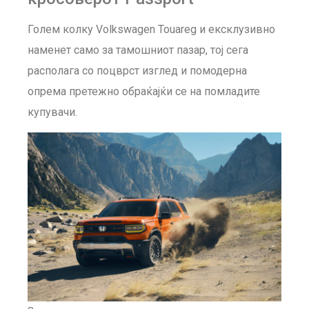
Голем колку Volkswagen Touareg и ексклузивно
наменет само за тамошниот пазар, тој сега
располага со поцврст изглед и помодерна
опрема претежно обраќајќи се на помладите
купувачи.