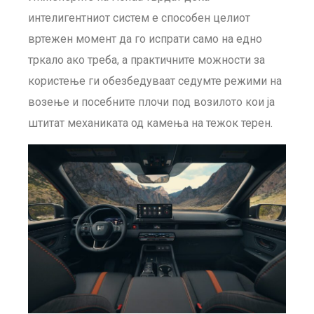
интелигентниот систем е способен целиот
вртежен момент да го испрати само на едно
тркало ако треба, а практичните можности за
користење ги обезбедуваат седумте режими на
возење и посебните плочи под возилото кои ја
штитат механиката од камења на тежок терен.