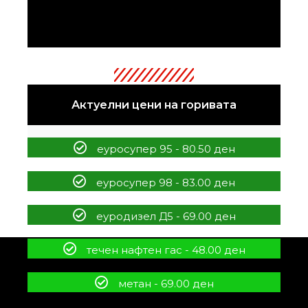
Актуелни цени на горивата
еуросупер 95 - 80.50 ден
еуросупер 98 - 83.00 ден
еуродизел Д5 - 69.00 ден
течен нафтен гас - 48.00 ден
метан - 69.00 ден