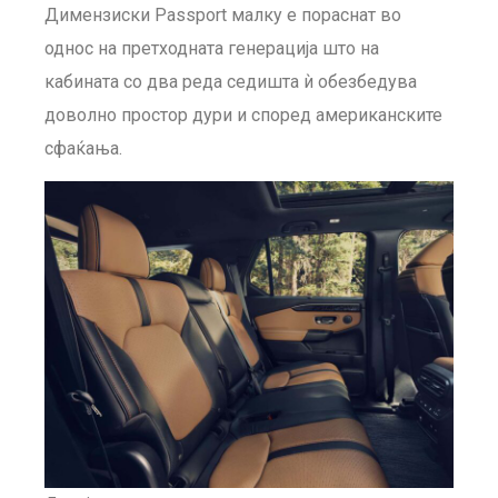
Димензиски Passport малку е пораснат во
однос на претходната генерација што на
кабината со два реда седишта ѝ обезбедува
доволно простор дури и според американските
сфаќања.