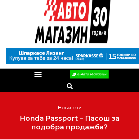
е-Авто Магазин
Новитети
Honda Passport – Пасош за
подобра продажба?