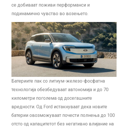
се добиваат поживи перформанси и
подинамично чувство во возењето.
Батериите пак со литиум-железо-фосфатна
технологија обезбедуваат автономија и до 70
километри поголема од досегашните
вредности. Од Ford истакнуваат дека новите
батерии овозможуваат почести полнења до 100
отсто од капацитетот без негативно влијание на