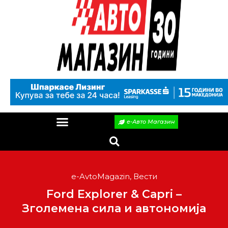
е-Авто Магазин
e-AvtoMagazin
,
Вести
Ford Explorer & Capri –
Зголемена сила и автономија