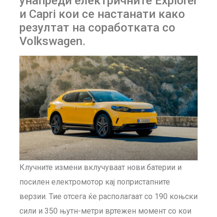
унапреди електричните Explorer
и Capri кои се настанати како
резултат на соработката со
Volkswagen.
Клучните измени вклучуваат нови батерии и
посилен електромотор кај попристапните
верзии. Тие отсега ќе располагаат со 190 коњски
сили и 350 њутн-метри вртежен момент со кои