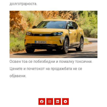
долготрајноста.
Освен тоа се побезбедни и помалку токсични.
Цените и почетокот на продажбата не се
објавени.