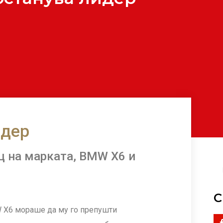
идер
ц на марката, BMW X6 и
С
W X6 мораше да му го препушти