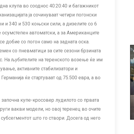
дна клупа во сооднос 40:20:40 и багажникот
ханизацијата ја сочинуваат четири погонски
ри и 340 и 530 коњски сили, а дизелите со 6
е осумстепен автоматски, а за Американците
е добие со погон само на задната оска.
премен со пневматици за сите сезони брзината
с. На љубителите на теренското возење ќе им
ување, активните стабилизатори и
ерманија ќе стартуваат од 75.500 евра, а во
о започна купе-кросовер лудилото со првата
 други вакви модели, но овој теренец во очите
 субсегментот што го створи. Досега од него