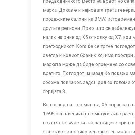
предводничкото место на врвот но сепак
марка. Доказ е и најновата трета генерац
продажните салони на BMW, истовремено
другите региони. Прво што се забележув
налик на оние од X5 отколку од X7, кои
претходникот. Кога ќе се тргне погледо
светла и новиот браник кој има поостри
маската може да биде опремена со осве
вратите. Погледот наназад ќе покаже ма
сосема поинаков заден дел со големи от
серијата 8.
Во поглед на големината, X6 порасна на
1.696 mm височина, со меѓуоскино расто
покомотно чувство на патниците при пат
стилскиот ентериер исполнет со мноштво