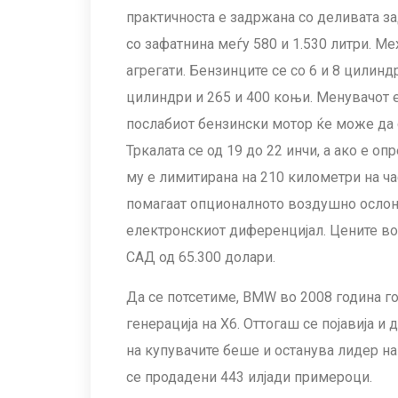
практичноста е задржана со деливата за
со зафатнина меѓу 580 и 1.530 литри. Ме
агрегати. Бензинците се со 6 и 8 цилинд
цилиндри и 265 и 400 коњи. Менувачот 
послабиот бензински мотор ќе може да с
Тркалата се од 19 до 22 инчи, а ако е о
му е лимитирана на 210 километри на ча
помагаат опционалното воздушно ослон
електронскиот диференцијал. Цените во Г
САД од 65.300 долари.
Да се потсетиме, BMW во 2008 година г
генерација на X6. Оттогаш се појавија и
на купувачите беше и останува лидер на
се продадени 443 илјади примероци.