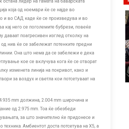
 остана лидер на гамата на баварската
ија која од ноември ќе се најде во
 и во САД каде ќе се произведува и во
а кај него се поголемите бубрези, повеќе
 му даваат поагресивен изглед отколку на
т од нив ќе се забележат потенките предни
 линии. Она што нема да се забележи е дека
тлување кое се вклучува кога ќе се отворат
лку изменета линија на покривот, како и
вори за воздух и светла кои потсетуваат на
 4.935 mm должина, 2.004 mm широчина и
јание од 2.975 mm. Тоа ќе обезбеди
увањата, за што значително ќе придонесе и
 техника. Амбиентот доста потсетува на X5, а