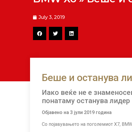
July 3, 2019
Беше и останува л
Иако веќе не е знаменосе
понатаму останува лидер
Објавено на 3 јули 2019 година
Со појавувањето на поголемиот X7, BM