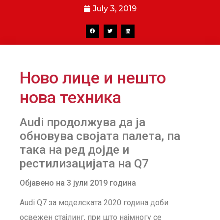
July 3, 2019
Ново лице и нешто
нова техника
Audi продолжува да ја
обновува својата палета, па
така на ред дојде и
рестилизацијата на Q7
Објавено на 3 јули 2019 година
Audi Q7 за моделската 2020 година доби
освежен стајлинг, при што најмногу се