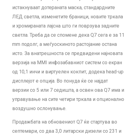
истакнуваат дотераната маска, стандардните
ЛЕД светла, изменетите браници, новите тркала
и хромираната лајсна што ги поврзува задните
светла. Треба да се спомене дека Q7 сега е за 11
mm подолг, а меѓуоскиното растојание остана
исто. За внатрешноста се предвидени најновата
верзија на MMI инфозабавниот систем со екран
од 10,1 инчи и виртуелен кокпит, додека head-up
дисплејот е опција. Во понуда ќе се најдат
верзии со 5 или 7 седишта, а освен ова Q7 има и
управување на сите четири тркала и опционално
воздушно ослонување.
Продажбата на обновениот Q7 ќе стартува во
септември, со два 3,0 литарски дизели со 231 и