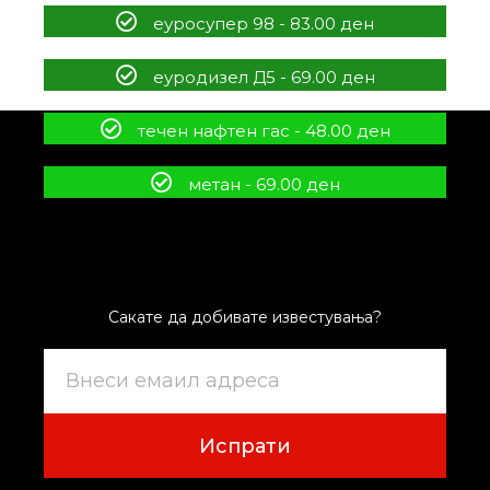
еуросупер 98 - 83.00 ден
еуродизел Д5 - 69.00 ден
течен нафтен гас - 48.00 ден
метан - 69.00 ден
Сакате да добивате известувања?
Испрати