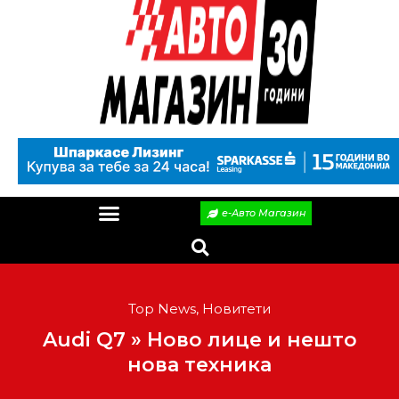
е-Авто Магазин
Top News
,
Новитети
Audi Q7 » Ново лице и нешто
нова техника