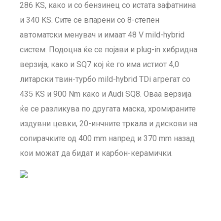
286 KS, како и со бензинец со истата зафатнина
и 340 KS. Сите се впарени со 8-степен
автоматски менувач и имаат 48 V mild-hybrid
систем. Подоцна ќе се појави и plug-in хибридна
верзија, како и SQ7 кој ќе го има истиот 4,0
литарски твин-турбо mild-hybrid TDi агрегат со
435 KS и 900 Nm како и Audi SQ8. Оваа верзија
ќе се разликува по другата маска, хромираните
издувни цевки, 20-инчните тркала и дискови на
сопирачките од 400 mm напред и 370 mm назад
кои можат да бидат и карбон-керамички.