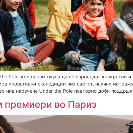
 the Pole, кое овозможува да се спроведат конкретни 
ра иновативни експедиции низ светот, научни истражу
во нив наречена Under the Pole повторно доби поддршк
м премиери во Париз