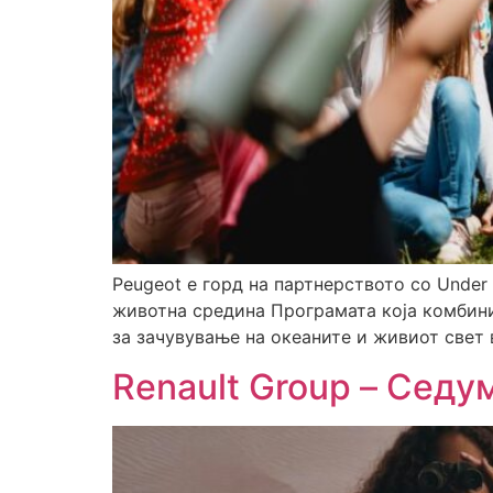
Peugeot е горд на партнерството со Under
животна средина Програмата која комбини
за зачувување на океaните и живиот свет 
Renault Group – Седу