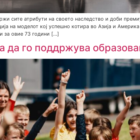
држи сите атрибути на своето наследство и доби премиу
ција на моделот кој успешно котира во Азија и Америк
 и за овие 73 години […]
а да го поддржува образова