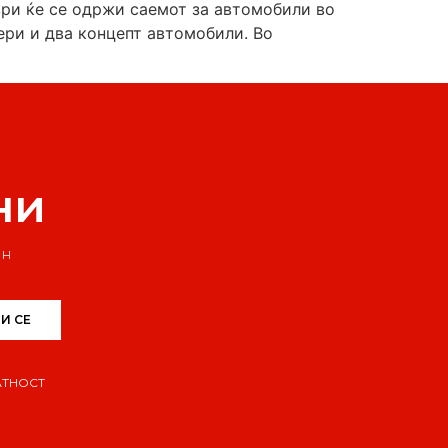
мври ќе се одржи саемот за автомобили во
ери и два концепт автомобили. Во
ни
ин
И СЕ
АТНОСТ