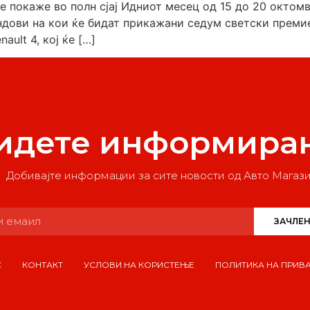
се покаже во полн сјај Идниот месец од 15 до 20 окто
андови на кои ќе бидат прикажани седум светски преми
ult 4, кој ќе […]
идете информира
Добивајте информации за сите новости од Авто Магаз
ЗАЧЛЕН
С
КОНТАКТ
УСЛОВИ НА КОРИСТЕЊЕ
ПОЛИТИКА НА ПРИВ