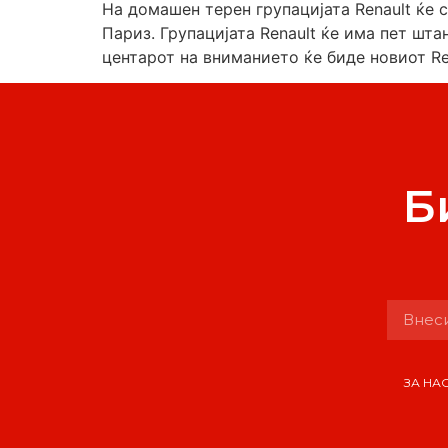
На домашен терен групацијата Renault ќе 
Париз. Групацијата Renault ќе има пет шт
центарот на вниманието ќе биде новиот Rena
Б
ЗА НА