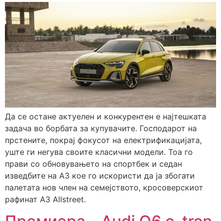
Да се остане актуелен и конкурентен е најтешката
задача во борбата за купувачите. Господарот на
прстените, покрај фокусот на електрификацијата,
уште ги негува своите класични модели. Тоа го
прави со обновувањето на спортбек и седан
изведбите на А3 кое го искористи да ја збогати
палетата нов член на семејството, кросоверскиот
рафинат A3 Аllstreet.