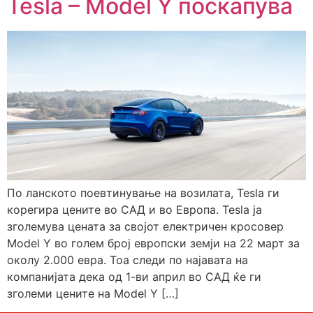
Tesla – Model Y поскапува
По ланското поевтинување на возилата, Tesla ги
корегира цените во САД и во Европа. Tesla ја
зголемува цената за својот електричен кросовер
Model Y во голем број европски земји на 22 март за
околу 2.000 евра. Тоа следи по најавата на
компанијата дека од 1-ви април во САД ќе ги
зголеми цените на Model Y […]