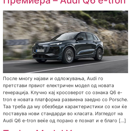
Премиера – Audi Q6 e-tron
После многу најави и одложувања, Audi го
претстави првиот електричен модел од новата
генерација. Клучно кај кросоверот со ознака Q6 e-
tron е новата платформа развиена заедно со Porsche.
Таа треба да му обезбеди карактеристики со кои ќе
поставува нови стандарди во класата. Изгледот нa
Audi Q6 e-tron веќе од порано e познат и е благо […]