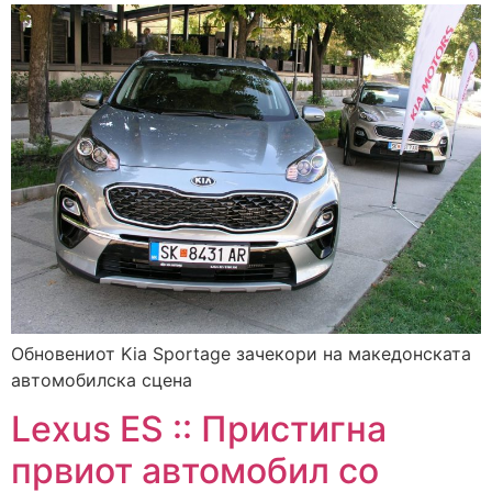
Обновениот Kia Sportage зачекори на македонската
автомобилска сцена
Lexus ES :: Пристигна
првиот автомобил со