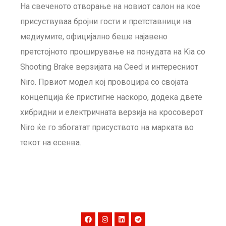
На свеченото отворање на новиот салон на кое
присуствуваа бројни гости и претставници на
медиумите, официјално беше најавено
претстојното проширување на понудата на Kia со
Shooting Brake верзијата на Ceed и интересниот
Niro. Првиот модел кој провоцира со својата
концепција ќе пристигне наскоро, додека двете
хибридни и електричната верзија на кросоверот
Niro ќе го збогатат присуството на марката во
текот на есенва.