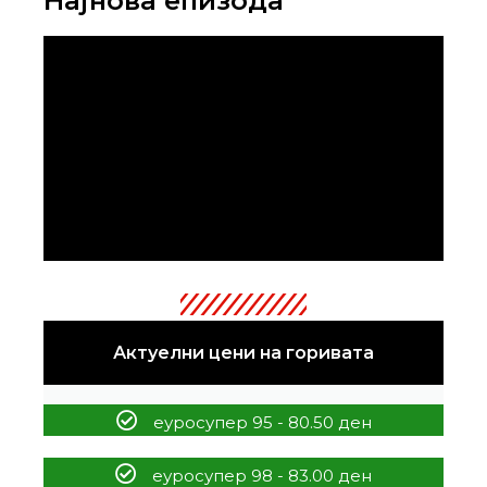
Најнова епизода
Актуелни цени на горивата
еуросупер 95 - 80.50 ден
еуросупер 98 - 83.00 ден