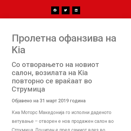
Пролетна офанзива на
Kia
Со отворањето на новиот
салон, возилата на Kia
повторно се враќаат во
Струмица
Објавено на 31 март 2019 година
Киа Моторс Македонија го исполни даденото
ветување – отворен е нов продажен салон во
Струмица. Лоциран е пред самиот влез во