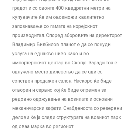
градот и со своите 400 квадратни метри на
купувачите ќе им овозможи квалитетно
запознавање со гамата на корејскиот
производител. Според зборовите на директорот
Владимир Билбилов планот е да се понуди
услуга на еднакво ниво како и во
импортерскиот центар во Скопје. Заради тоа е
одлучено место дилерство да се оди со
сопствен продажен салон. Наскоро ќе биде
отворен и сервис кој ќе биде опремен за
редовно одржување на возилата и основни
механичарски зафати. Снабденоста со резервни
делови ќе ја следи структурата на возниот парк
од оваа марка во регионот.