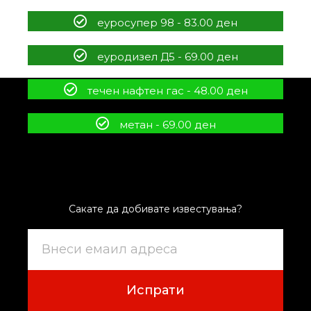
еуросупер 98 - 83.00 ден
еуродизел Д5 - 69.00 ден
течен нафтен гас - 48.00 ден
метан - 69.00 ден
Сакате да добивате известувања?
Испрати