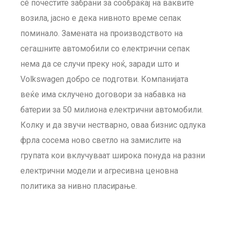
сé почестите забрани за сообраќај на ваквите
возила, јасно е дека нивното време сепак
поминало. Замената на производството на
сегашните автомобили со електрични сепак
нема да се случи преку ноќ, заради што и
Volkswagen добро се подготви. Компанијата
веќе има склучено договори за набавка на
батерии за 50 милиона електрични автомобили.
Колку и да звучи нестварно, оваа бизнис одлука
фрла сосема ново светло на замислите на
групата кои вклучуваат широка понуда на разни
електрични модели и агресивна ценовна
политика за нивно пласирање.