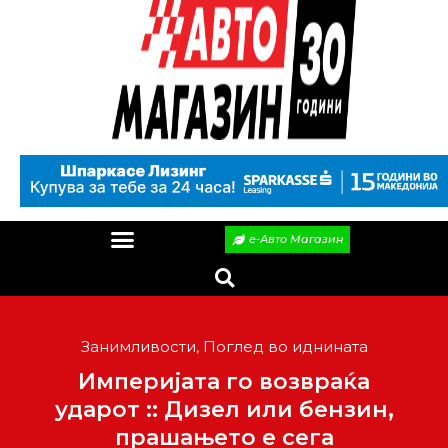
е-Авто Магазин
Занимливости
,
Поглед во иднината
Империјата го возвраќа
ударот :: Дизел или бензин,
прашањето е сега