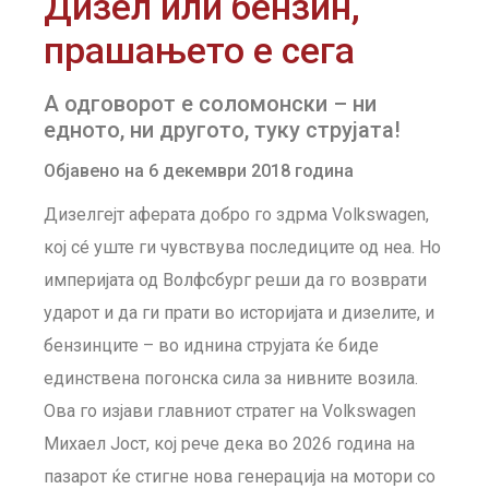
Дизел или бензин,
прашањето е сега
А одговорот е соломонски – ни
едното, ни другото, туку струјата!
Објавено на 6 декември 2018 година
Дизелгејт аферата добро го здрма Volkswagen,
кој сé уште ги чувствува последиците од неа. Но
империјата од Волфсбург реши да го возврати
ударот и да ги прати во историјата и дизелите, и
бензинците – во иднина струјата ќе биде
единствена погонска сила за нивните возила.
Ова го изјави главниот стратег на Volkswagen
Михаел Јост, кој рече дека во 2026 година на
пазарот ќе стигне нова генерација на мотори со