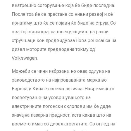
внатрешно согорување која ќе биде последна.
После тоа ќе се престане со нивни развој и сé
понатаму што ќе се појави ќе биде на струја. Со
ова тој стави крај на шпекулациите на разни
стручњаци кои предвидуваа нова ренесанса на
дизел моторите предводена токму од
Volkswagen.
Можеби се чини избрзана, но оваа одлука на
раководството на најпродаваната марка во
Европа и Кина е сосема логична. Навременото
посветување на усовршувањето на
електричните погонски склопови им ќе даде
значајна пазарна предност, иста каква што на
времето имаа со дизел агрегатите. Со оглед на