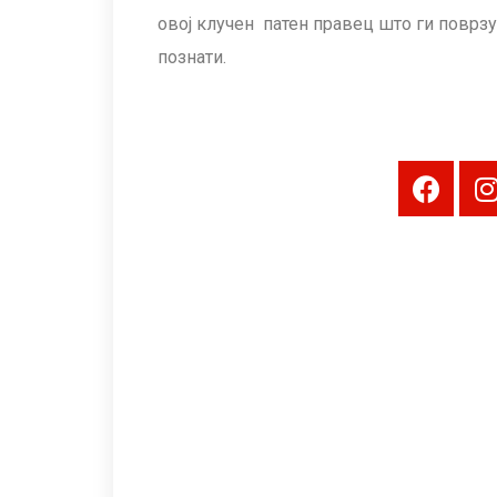
овој клучен патен правец што ги поврзув
познати.