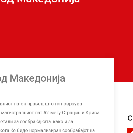
од Македонија
авниот патен правец што ги поврзува
д магистралниот пат А2 меѓу Страцин и Крива
С
Детали за сообраќајката, како и за
 кога ќе биде нормализиран сообраќајот на