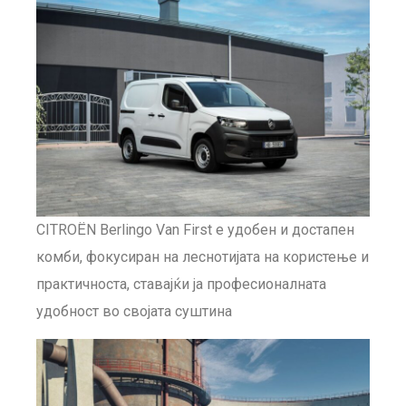
CITROËN Berlingo Van First е удобен и достапен
комби, фокусиран на леснотијата на користење и
практичноста, ставајќи ја професионалната
удобност во својата суштина