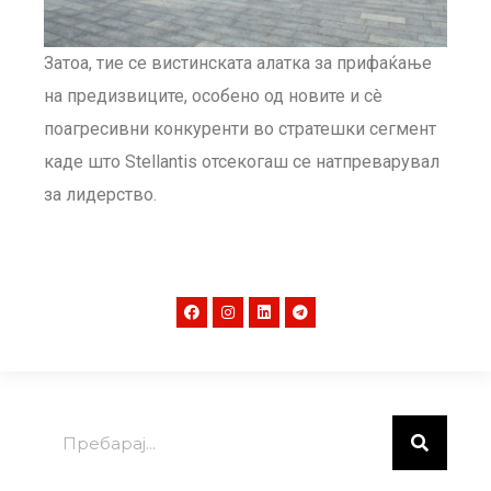
Затоа, тие се вистинската алатка за прифаќање
на предизвиците, особено од новите и сè
поагресивни конкуренти во стратешки сегмент
каде што Stellantis отсекогаш се натпреварувал
за лидерство.