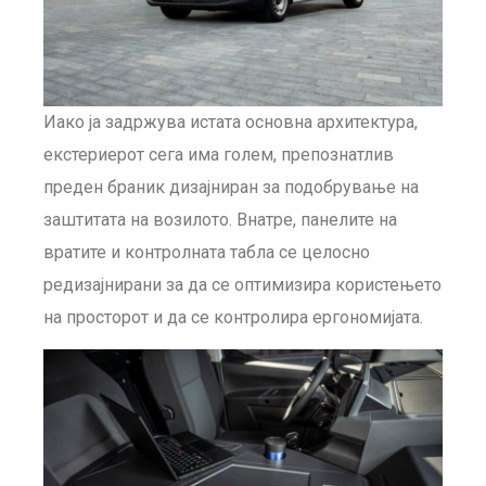
Иако ја задржува истата основна архитектура,
екстериерот сега има голем, препознатлив
преден браник дизајниран за подобрување на
заштитата на возилото. Внатре, панелите на
вратите и контролната табла се целосно
редизајнирани за да се оптимизира користењето
на просторот и да се контролира ергономијата.