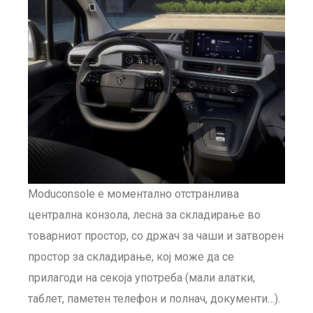
Moduconsole е моментално отстранлива
централна конзола, лесна за складирање во
товарниот простор, со држач за чаши и затворен
простор за складирање, кој може да се
прилагоди на секоја употреба (мали алатки,
таблет, паметен телефон и полнач, документи…).