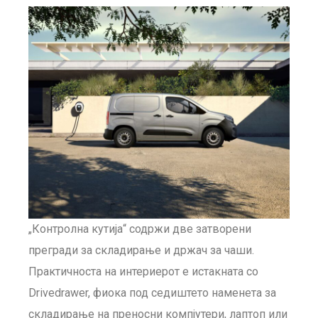
„Контролна кутија“ содржи две затворени
прегради за складирање и држач за чаши.
Практичноста на интериерот е истакната со
Drivedrawer, фиока под седиштето наменета за
складирање на преносни компјутери, лаптоп или