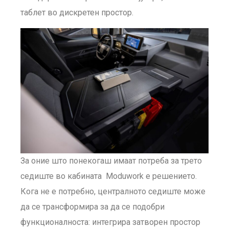
таблет во дискретен простор.
За оние што понекогаш имаат потреба за трето
седиште во кабината Moduwork е решението.
Кога не е потребно, централното седиште може
да се трансформира за да се подобри
функционалноста: интегрира затворен простор