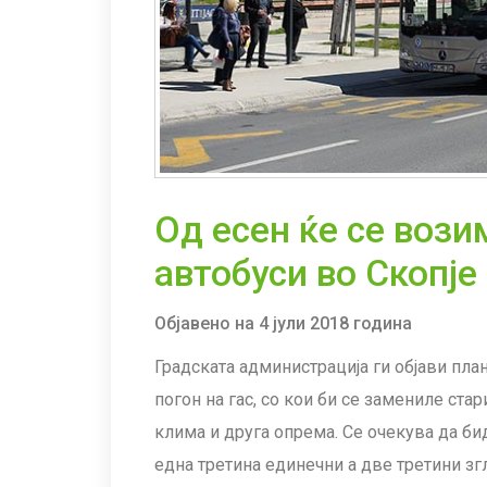
Од есен ќе се вози
автобуси во Скопје
Објавено на 4 јули 2018 година
Градската администрација ги објави пла
погон на гас, со кои би се замениле ста
клима и друга опрема. Се очекува да би
една третина единечни а две третини зг