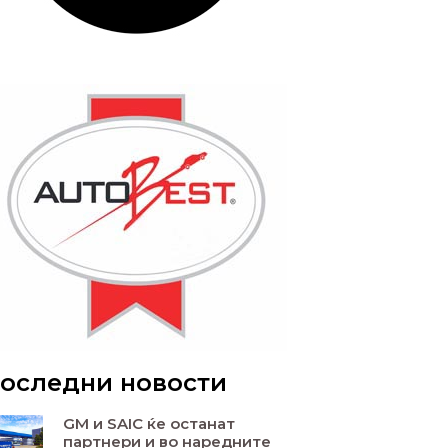
оследни новости
GM и SAIC ќе останат
партнери и во наредните