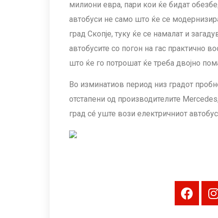
милиони евра, пари кои ќе бидат обезбе
автобуси не само што ќе се модернизира
град Скопје, туку ќе се намалат и загад
автобусите со погон на гас практично во
што ќе го потрошат ќе треба двојно пом
Во изминатиов период низ градот пробн
отстапени од производителите Mercedes,
град сé уште вози електричниот автобус 