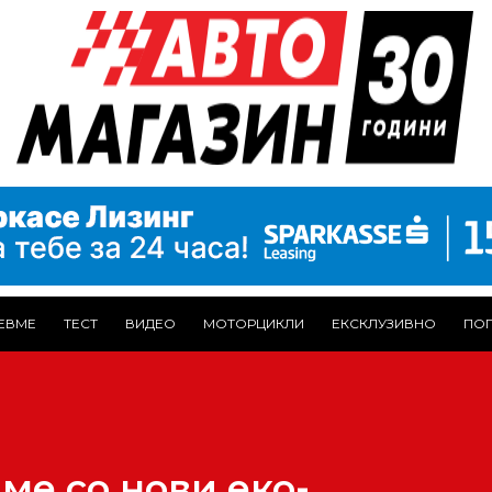
ЕВМЕ
ТЕСТ
ВИДЕО
МОТОРЦИКЛИ
ЕКСКЛУЗИВНО
ПОГ
име со нови еко-