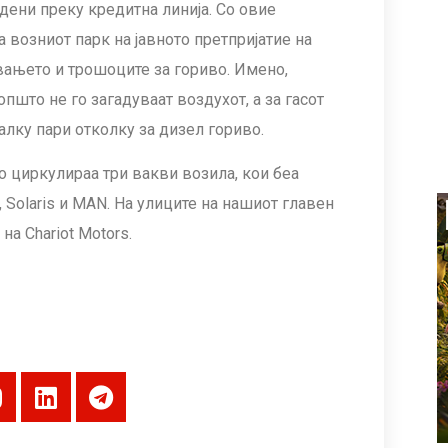
дени преку кредитна линија. Со овие
 возниот парк на јавното претпријатие на
увањето и трошоците за гориво. Имено,
општо не го загадуваат воздухот, а за гасот
алку пари отколку за дизел гориво.
о циркулираа три вакви возила, кои беа
 Solaris и MAN. На улиците на нашиот главен
на Chariot Motors.