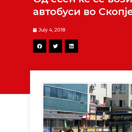
автобуси во Скопј
July 4, 2018