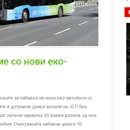
ме со нови еко-
новите за набавка на нови еко-автобуси со
рите и дотраени дизел возила на ЈСП без
дат купени најмалку 30 вакви возила, од кои
лобни. Очекуваната набавна цена е 10