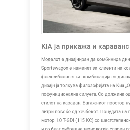
KIA ја прикажа и караванс
Моделот е дизајниран да комбинира дин
Sportswagon е наменет за клиенти на ко
флексибилност во комбинација со дина
дизајн ја толкува филозофијата на Киа „O
пофункционална силуета. Со должина од
стилот на караван. Багажниот простор ну
литри повеќе од хечбекот. Понудата на
мотор 1.0 T-GDI (115 КС) со шестстепен
и со благ хибридна технологија спарен 