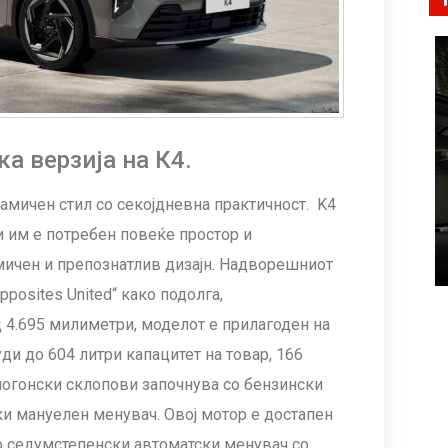
ка верзија на К4.
амичен стил со секојдневна практичност. K4
и им е потребен повеќе простор и
мичен и препознатлив дизајн. Надворешниот
pposites United“ како подолга,
 4.695 милиметри, моделот е прилагоден на
ди до 604 литри капацитет на товар, 166
 погонски склопови започнува со бензински
ски мануелен менувач. Овој мотор е достапен
со седумстепенски автоматски менувач со