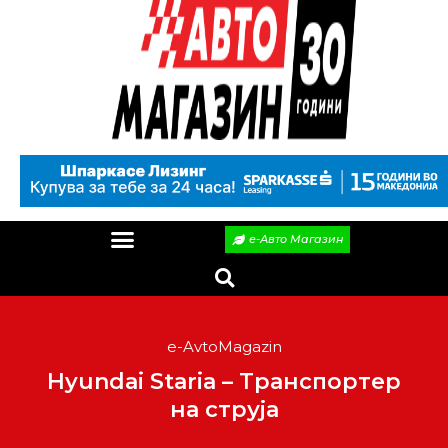
е-Авто Магазин
e-AvtoMagazin
Hyundai Staria – Транспортер
на струја