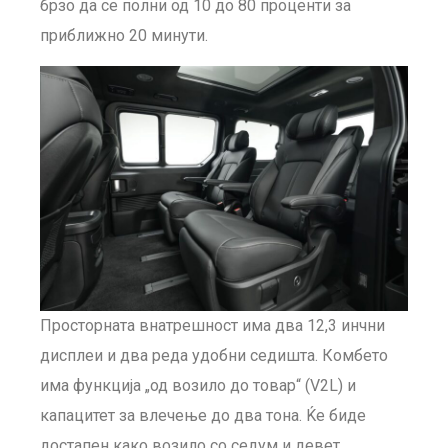
брзо да се полни од 10 до 80 проценти за
приближно 20 минути.
Просторната внатрешност има два 12,3 инчни
дисплеи и два реда удобни седишта. Комбето
има функција „од возило до товар“ (V2L) и
капацитет за влечење до два тона. Ќе биде
достапен како возило со седум и девет